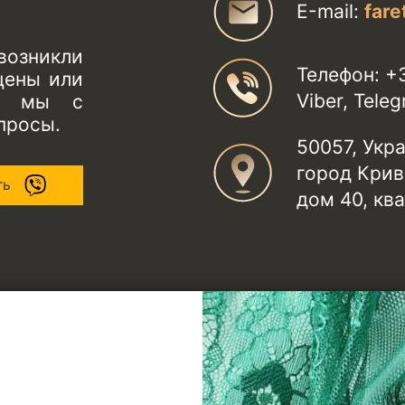
Е-mail:
far
возникли
Телефон: +
цены или
Viber, Tel
 и мы с
просы.
50057, Укр
город Крив
ть
дом 40, ква