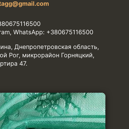
etagg@gmail.com
380675116500
egram, WhatsApp: +380675116500
аина, Днепропетровская область,
ой Рог, микрорайон Горняцкий,
ртира 47.