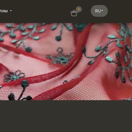
0
лям
RU