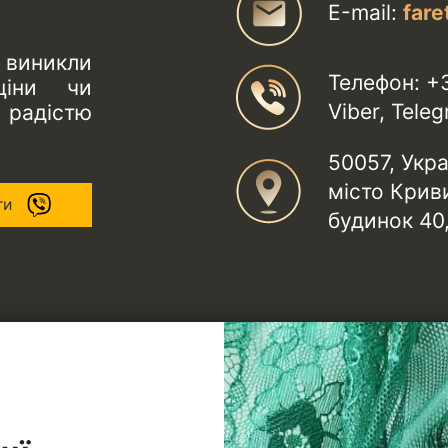
Е-mail:
far
и виникли
Телефон: +
ціни чи
Viber, Tel
 радістю
50057, Укр
місто Криви
ти
будинок 40,