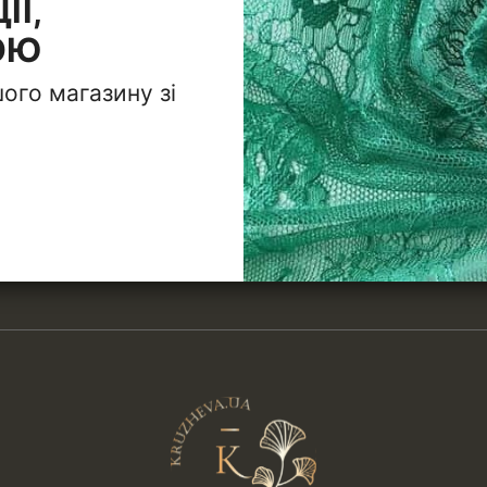
ІЇ,
ОЮ
ого магазину зі