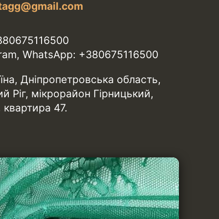
etagg@gmail.com
380675116500
egram, WhatsApp: +380675116500
аїна, Дніпропетровська область,
й Ріг, мікрорайон Гірницький,
 квартира 47.