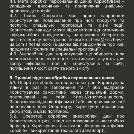
4.1. Мета обробки персональних даних Користувача –
укладення, виконання та припинення цивільно-
правових договорів.
4.2. Також Оператор має право направляти
Користувачеві повідомлення про нові продукти та
послуги, спеціальні пропозиції та різні події.
Користувач завжди може відмовитися від отримання
інформаційних повідомлень, направивши Оператору
лист на адресу електронної пошти
kruzheva@kruzheva-
ua.com
з позначкою «Відмова від повідомлень про нові
продукти і послуги та спеціальні пропозиції».
4.3. Знеособлені дані користувачів, що збираються за
допомогою сервісів інтернет-статистики, служать для
збору інформації про дії користувачів на сайті,
поліпшення якості сайту та його змісту.
5. Правові підстави обробки персональних даних
5.1. Оператор обробляє персональні дані Користувача
тільки в разі їх заповнення та / або відправки
Користувачем самостійно через спеціальні форми,
розташовані на сайті
https://kruzheva-ua.com/
.
Заповнюючи відповідні форми і / або відправляючи свої
персональні дані Оператору, Користувач висловлює
свою згоду з цією політикою.
5.2. Оператор обробляє знеособлені дані про
Користувача в разі, якщо це дозволено в настройках
браузера Користувача (включено збереження файлів
«cookie» і використання технології JavaScript).