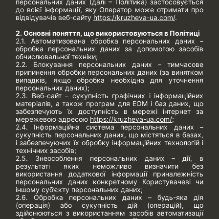
персональних даних (далі – Політика) застосовується
до всієї інформації, яку Оператор може отримати про
відвідувачів веб-сайту
https://kruzheva-ua.com/
.
2. Основні поняття, що використовуються в Політиці
2.1. Автоматизована обробка персональних даних –
обробка персональних даних за допомогою засобів
обчислювальної техніки;
2.2. Блокування персональних даних – тимчасове
припинення обробки персональних даних (за винятком
випадків, якщо обробка необхідна для уточнення
персональних даних);
2.3. Веб-сайт – сукупність графічних і інформаційних
матеріалів, а також програм для ЕОМ і баз даних, що
забезпечують їх доступність в мережі інтернет за
мережевою адресою
https://kruzheva-ua.com/
;
2.4. Інформаційна система персональних даних –
сукупність персональних даних, що містяться в базах,
і забезпечуючих їх обробку інформаційних технологій і
технічних засобів;
2.5. Знеособлення персональних даних – дії, в
результаті яких неможливо визначити без
використання додаткової інформації приналежність
персональних даних конкретному Користувачеві чи
іншому суб’єкту персональних даних;
2.6. Обробка персональних даних – будь-яка дія
(операція) або сукупність дій (операцій), що
здійснюються з використанням засобів автоматизації