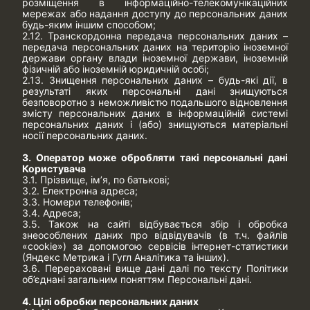
розміщення в інформаційно-телекомунікаційних
мережах або надання доступу до персональних даних
будь-яким іншим способом;
2.12. Транскордонна передача персональних даних –
передача персональних даних на територію іноземної
держави органу влади іноземної держави, іноземній
фізичній або іноземній юридичній особі;
2.13. Знищення персональних даних – будь-які дії, в
результаті яких персональні дані знищуються
безповоротно з неможливістю подальшого відновлення
змісту персональних даних в інформаційній системі
персональних даних і (або) знищуються матеріальні
носії персональних даних.
3. Оператор може обробляти такі персональні дані
Користувача
3.1. Прізвище, ім’я, по батькові;
3.2. Електронна адреса;
3.3. Номери телефонів;
3.4. Адреса;
3.5. Також на сайті відбувається збір і обробка
знеособлених даних про відвідувачів (в т.ч. файлів
«cookie») за допомогою сервісів інтернет-статистики
(Яндекс Метрика і Гугл Аналітика та інших).
3.6. Перераховані вище дані далі по тексту Політики
об’єднані загальним поняттям Персональні дані.
4. Цілі обробки персональних даних