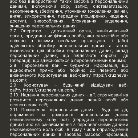
або без використання таких засобів з персональними
даними, включаючи збір, запис, систематизацію,
накопичення, зберігання, уточнення (оновлення, зміна),
витяг, використання, передачу (поширення, надання,
доступ), знеособлення, блокування, видалення,
знищення персональних даних;
2.7. Оператор – державний орган, муніципальний
орган, юридична чи фізична особа, яка самостійно або
спільно з іншими особами організують і (або)
здійснюють обробку персональних даних, а також
визначають цілі обробки персональних даних, склад
персональних даних, що підлягають обробці, дії
(операції), що здійснюються з персональними даними;
2.8. Персональні дані – будь-яка інформація, що
відноситься прямо або побічно до певного або
визначеного Користувачеві веб-сайту
https://kruzheva-
ua.com/
;
2.9. Користувач – будь-який відвідувач веб-
сайту
https://kruzheva-ua.com/
;
2.10. Надання персональних даних – дії, спрямовані на
розкриття персональних даних певній особі або
певного кола осіб;
2.11. Поширення персональних даних – будь-які дії,
спрямовані на розкриття персональних даних
невизначеному колу осіб (передача персональних
даних) або на ознайомлення з персональними даними
необмеженого кола осіб, в тому числі оприлюднення
персональних даних в засобах масової інформації,