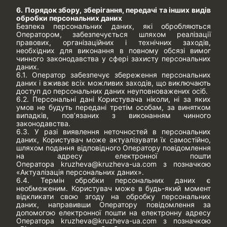
6. Порядок збору, зберігання, передачі та інших видів
обробки персональних даних
Безпека персональних даних, які обробляються
Оператором, забезпечується шляхом реалізації
правових, організаційних і технічних заходів,
необхідних для виконання в повному обсязі вимог
чинного законодавства у сфері захисту персональних
даних.
6.1. Оператор забезпечує збереження персональних
даних і вживає всіх можливих заходів, що виключають
доступ до персональних даних неуповноважених осіб.
6.2. Персональні дані Користувача ніколи, ні за яких
умов не будуть передані третім особам, за винятком
випадків, пов’язаних з виконанням чинного
законодавства.
6.3. У разі виявлення неточностей в персональних
даних, Користувач може актуалізувати їх самостійно,
шляхом подання відповідного Оператору повідомлення
на адресу електронної пошти
Оператора
kruzheva@kruzheva-ua.com
з позначкою
«Актуалізація персональних даних».
6.4. Термін обробки персональних даних є
необмеженим. Користувач може в будь-який момент
відкликати свою згоду на обробку персональних
даних, направивши Оператору повідомлення за
допомогою електронної пошти на електронну адресу
Оператора
kruzheva@kruzheva-ua.com
з позначкою