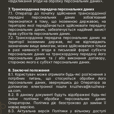
«Відкликання згоди на обробку персональних даних».
7. Транскордонна передача персональних даних
7.1. Оператор до початку здійснення транскордонної
передачі персональних даних зобов’язаний
переконатися в тому, що іноземною державою, на
територію якої передбачається здійснювати передачу
персональних даних, забезпечується надійний захист
прав суб’єктів персональних даних.
7.2. Транскордонна передача персональних даних на
території іноземних держав, які не відповідають
зазначеним вище вимогам, може здійснюватися тільки
в разі наявності згоди в письмовій формі суб’єкта
персональних даних на транскордонну передачу його
персональних даних та / або виконання договору,
стороною якого є суб’єкт персональних даних.
8. Заключні положення
8.1. Користувач може отримати будь-які роз’яснення з
потрібних питань, що стосуються обробки його
персональних даних, звернувшись до Оператора за
допомогою електронної пошти
kruzheva@kruzheva-
ua.com
.
8.2. В даному документі будуть відображені будь-які
зміни політики обробки персональних даних
Оператором. Політика діє безстроково до заміни її
новою версією.
8.3. Актуальна версія Політики у вільному доступі