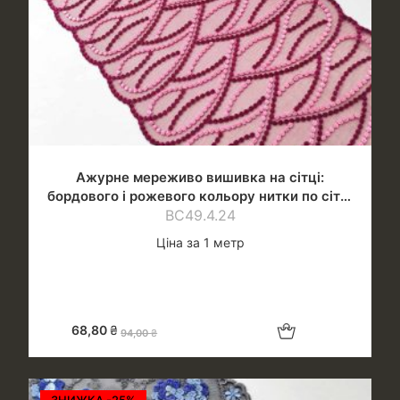
Ажурне мереживо вишивка на сітці:
бордового і рожевого кольору нитки по сітці
бордового відтінку
ВС49.4.24
Ціна за 1 метр
Додати в кошик
68,80
₴
94,00
₴
ЗНИЖКА -25%