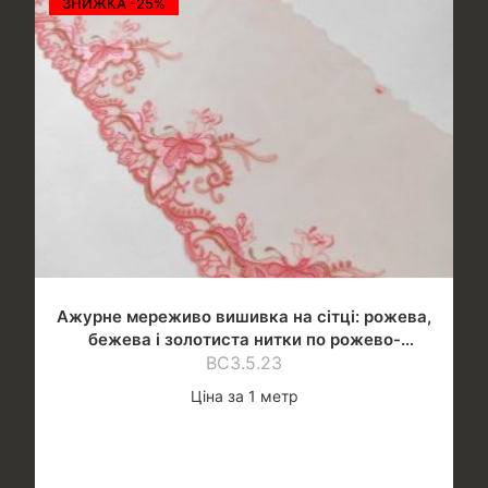
ЗНИЖКА -25%
Ажурне мереживо вишивка на сітці: рожева,
бежева і золотиста нитки по рожево-
персиковій сітці
ВС3.5.23
Ціна за 1 метр