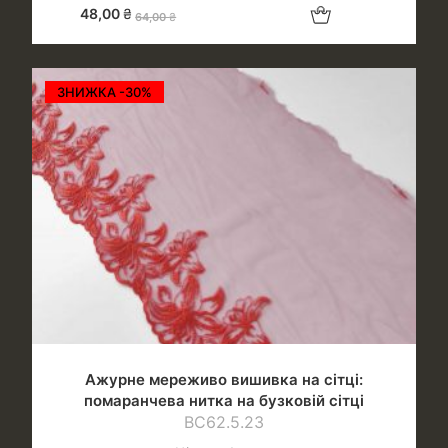
Додати в кошик
48,00
₴
64,00
₴
ЗНИЖКА -30%
Ажурне мереживо вишивка на сітці:
помаранчева нитка на бузковій сітці
ВС62.5.23