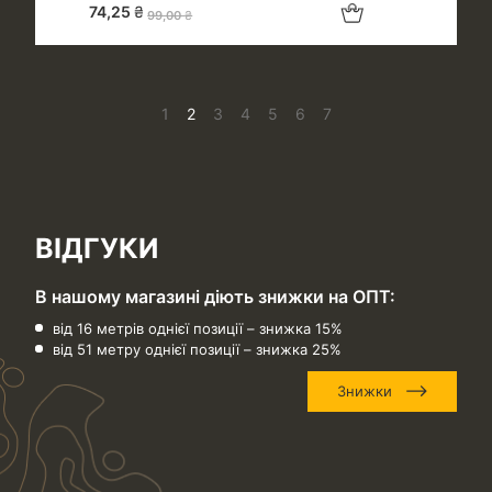
Додати в кошик
74,25
₴
99,00
₴
1
2
3
4
5
6
7
ВІДГУКИ
В нашому магазині діють знижки на ОПТ:
від 16 метрів однієї позиції – знижка 15%
від 51 метру однієї позиції – знижка 25%
Знижки