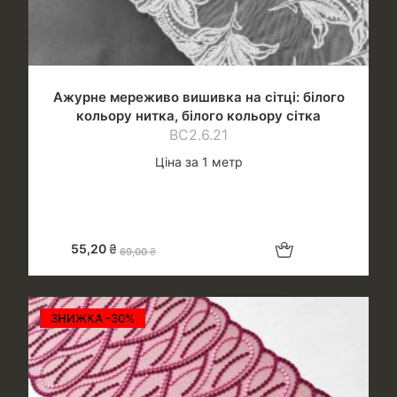
Ажурне мереживо вишивка на сітці: білого
кольору нитка, білого кольору сітка
ВС2.6.21
Ціна за 1 метр
Додати в кошик
55,20
₴
69,00
₴
ЗНИЖКА -30%