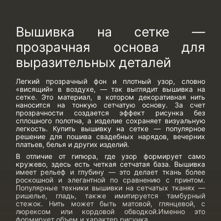
Вышивка на сетке —
прозрачная основа для
выразительных деталей
Легкий прозрачный фон и плотный узор, словно
«висящий» в воздухе, — так выглядит вышивка на
сетке. Это материал, в котором декоративная нить
наносится на тонкую сетчатую основу. За счет
прозрачности создается эффект рисунка без
сплошного полотна, а изделие сохраняет визуальную
легкость.
Купить вышивку на сетке
— популярное
решение для пошива свадебных нарядов, вечерних
платьев, белья и других изделий.
В отличие от гипюра, где узор формирует само
кружево, здесь есть четкая сетчатая база. Вышивка
имеет рельеф и глубину — это делает ткань более
роскошной и элегантной по сравнению с принтом.
Популярные
техники вышивки на сетчатых тканях
—
ришелье, гладь, также имитируется тамбурный
стежок. Нить может быть матовой, глянцевой, с
люрексом или кордовой обводкой.Именно это
формирует объем и характер рисунка.