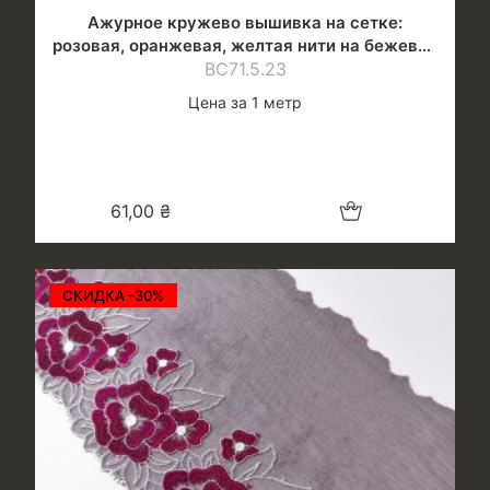
Ажурное кружево вышивка на сетке:
розовая, оранжевая, желтая нити на бежевой
ВС71.5.23
сетке
Цена за 1 метр
Добавить в корзину
61,00
₴
СКИДКА -30%