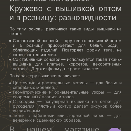
Кружево с вышивкой оптом
и в розницу: разновидности
По типу основы различают такие
виды вышивки на
сетке
:
С эластичной основой —
кружево с вышивкой оптом
и в розницу приобретают для белья, боди,
облегающих изделий. Повторяет форму тела, не
сковывает движения.
Со стабильной основой — используется такая
ткань-
вышивка для платьев
, корсетов, декоративных
вставок. Держит форму, не растягивается.
По характеру вышивки различают:
Цветочные и растительные мотивы — для белья и
свадебных моделей.
Геометрические и орнаментальные узоры — для
современных платьев и топов.
С кордом — популярная
вышивка на сетке для
рукоделия
, плотный контур делает рисунок более
выраженным.
Ткань с пайетками или люрексной нитью — для
вечерних и сценических образов.
В нашем магазине вы