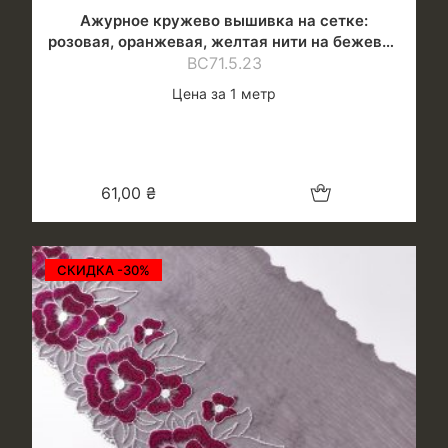
Ажурное кружево вышивка на сетке:
розовая, оранжевая, желтая нити на бежевой
ВС71.5.23
сетке
Цена за 1 метр
Добавить в корзину
61,00
₴
СКИДКА -30%