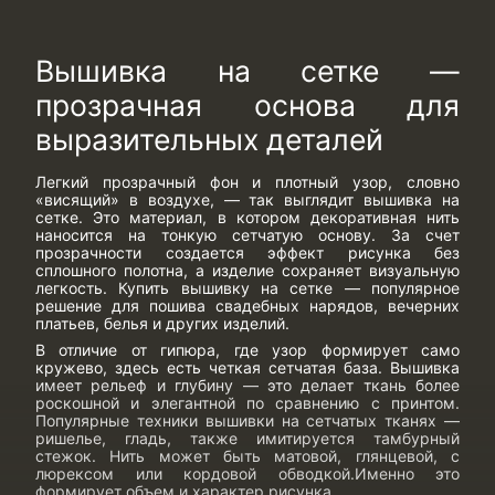
Вышивка на сетке —
прозрачная основа для
выразительных деталей
Легкий прозрачный фон и плотный узор, словно
«висящий» в воздухе, — так выглядит вышивка на
сетке. Это материал, в котором декоративная нить
наносится на тонкую сетчатую основу. За счет
прозрачности создается эффект рисунка без
сплошного полотна, а изделие сохраняет визуальную
легкость.
Купить вышивку на сетке
— популярное
решение для пошива свадебных нарядов, вечерних
платьев, белья и других изделий.
В отличие от гипюра, где узор формирует само
кружево, здесь есть четкая сетчатая база. Вышивка
имеет рельеф и глубину — это делает ткань более
роскошной и элегантной по сравнению с принтом.
Популярные
техники вышивки на сетчатых тканях
—
ришелье, гладь, также имитируется тамбурный
стежок. Нить может быть матовой, глянцевой, с
люрексом или кордовой обводкой.Именно это
формирует объем и характер рисунка.