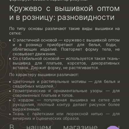
Кружево с вышивкой оптом
и в розницу: разновидности
По типу основы различают такие
виды вышивки на
сетке
:
С эластичной основой —
кружево с вышивкой оптом
и в розницу приобретают для белья, боди,
облегающих изделий. Повторяет форму тела, не
сковывает движения.
Со стабильной основой — используется такая
ткань-
вышивка для платьев
, корсетов, декоративных
вставок. Держит форму, не растягивается.
По характеру вышивки различают:
Цветочные и растительные мотивы — для белья и
свадебных моделей.
Геометрические и орнаментальные узоры — для
современных платьев и топов.
С кордом — популярная
вышивка на сетке для
рукоделия
, плотный контур делает рисунок более
выраженным.
Ткань с пайетками или люрексной нитью — для
вечерних и сценических образов.
В нашем магазине вы