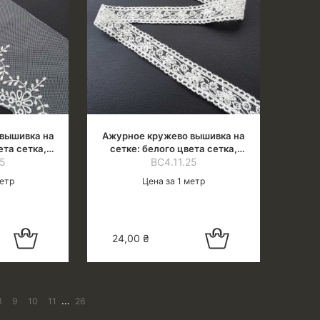
вышивка на
Ажурное кружево вышивка на
ета сетка,
сетке: белого цвета сетка,
н.оттенок),
25
белая нить (молочн.оттенок),
ВС4.11.25
см
шир.2 см
метр
Цена за 1 метр
Добавить в
Добавить в
24,00
₴
корзину
корзину
…
8
9
10
11
26