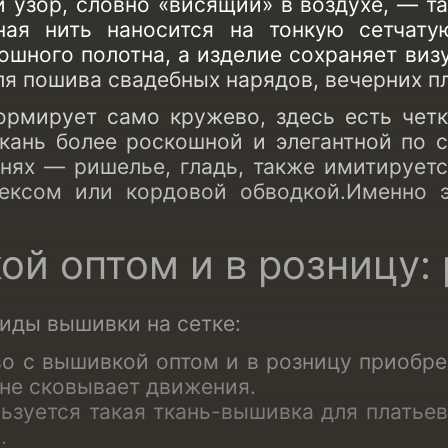
 узор, словно «висящий» в воздухе, — та
ная нить наносится на тонкую сетчату
лошного полотна, а изделие сохраняет виз
 пошива свадебных нарядов, вечерних пла
ормирует само кружево, здесь есть чет
ткань более роскошной и элегантной по 
нях
— ришелье, гладь, также имитирует
рексом или кордовой обводкой.Именно 
ой оптом
и в розницу:
иды вышивки на сетке
:
о с вышивкой оптом
и в розницу приобре
 не сковывает движения.
ьзуется такая
ткань-вышивка для платьев
.