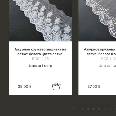
Ажурное кружево вышивка на
Ажурное кружево 
сетке: белого цвета сетка,
сетке: белого цв
белая нить (молочн.оттенок),
ВС9.11.25
белая нить (молоч
ВС8.11.
шир.8 см
шир.10 
Цена за 1 метр
Цена за 1 
Добавить в
39,00
₴
37,00
₴
корзину
…
1
2
3
4
5
6
7