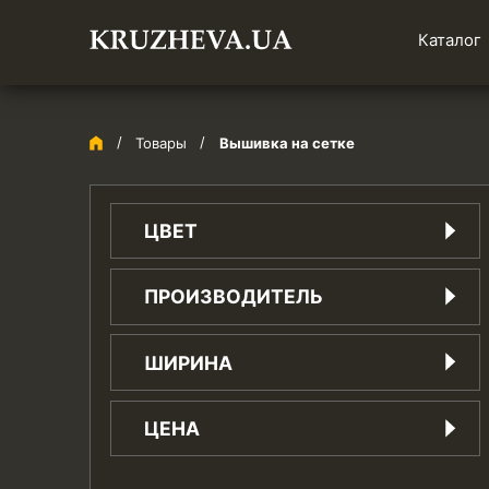
Каталог
Товары
Вышивка на сетке
ЦВЕТ
айвори
ПРОИЗВОДИТЕЛЬ
бежевый
белый
Китай
ШИРИНА
бирюзовый
Украина
бордо
1.5 см
вишневый
ЦЕНА
1.8 см
голубой
10 см
желтый