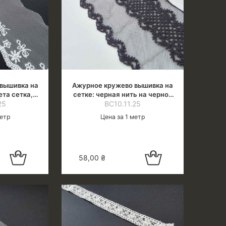
вышивка на
Ажурное кружево вышивка на
ета сетка,
сетке: черная нить на черной
н.оттенок),
25
сетке, шир.10 см
ВС10.11.25
см
метр
Цена за 1 метр
Добавить в
Добавить в
58,00
₴
корзину
корзину