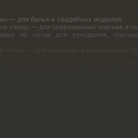
вы — для белья и свадебных моделей.
ые узоры — для современных платьев и то
ивка на сетке для рукоделия
, плотны
й нитью — для вечерних и сценических об
не вы можете приоб
етке:
олотна (или по всему полотну).
 идет по одной стороне полотна.
 рисунком. Такое кружево ткут компле
Такое полотно идеально для создания
исунков на белье: правой и левой чашке 