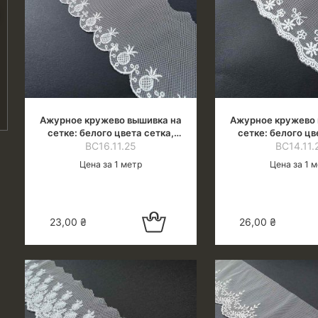
Ажурное кружево вышивка на
Ажурное кружево 
сетке: белого цвета сетка,
сетке: белого цв
белая нить (молочн.оттенок),
ВС16.11.25
белая нить (молоч
ВС14.11.
шир.9 см
шир.7,5 
Цена за 1 метр
Цена за 1 
Добавить в
23,00
₴
26,00
₴
корзину