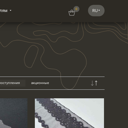
0
лям
RU
поступления
акционные