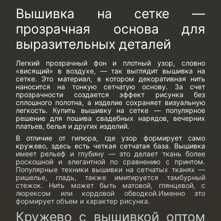
Вышивка на сетке —
прозрачная основа для
выразительных деталей
Легкий прозрачный фон и плотный узор, словно
«висящий» в воздухе, — так выглядит вышивка на
сетке. Это материал, в котором декоративная нить
наносится на тонкую сетчатую основу. За счет
прозрачности создается эффект рисунка без
сплошного полотна, а изделие сохраняет визуальную
легкость.
Купить вышивку на сетке
— популярное
решение для пошива свадебных нарядов, вечерних
платьев, белья и других изделий.
В отличие от гипюра, где узор формирует само
кружево, здесь есть четкая сетчатая база. Вышивка
имеет рельеф и глубину — это делает ткань более
роскошной и элегантной по сравнению с принтом.
Популярные
техники вышивки на сетчатых тканях
—
ришелье, гладь, также имитируется тамбурный
стежок. Нить может быть матовой, глянцевой, с
люрексом или кордовой обводкой.Именно это
формирует объем и характер рисунка.
Кружево с вышивкой оптом