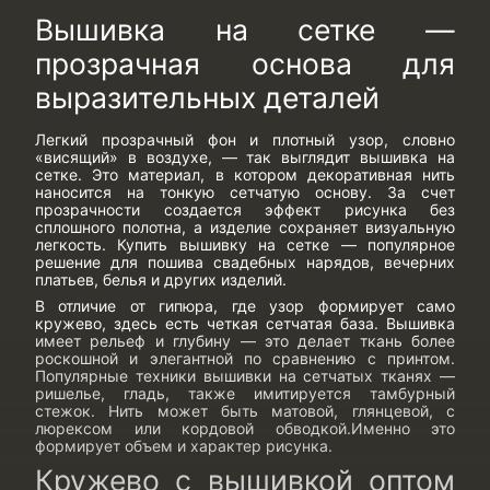
Вышивка на сетке —
прозрачная основа для
выразительных деталей
Легкий прозрачный фон и плотный узор, словно
«висящий» в воздухе, — так выглядит вышивка на
сетке. Это материал, в котором декоративная нить
наносится на тонкую сетчатую основу. За счет
прозрачности создается эффект рисунка без
сплошного полотна, а изделие сохраняет визуальную
легкость.
Купить вышивку на сетке
— популярное
решение для пошива свадебных нарядов, вечерних
платьев, белья и других изделий.
В отличие от гипюра, где узор формирует само
кружево, здесь есть четкая сетчатая база. Вышивка
имеет рельеф и глубину — это делает ткань более
роскошной и элегантной по сравнению с принтом.
Популярные
техники вышивки на сетчатых тканях
—
ришелье, гладь, также имитируется тамбурный
стежок. Нить может быть матовой, глянцевой, с
люрексом или кордовой обводкой.Именно это
формирует объем и характер рисунка.
Кружево с вышивкой оптом