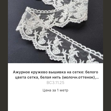
Ажурное кружево вышивка на сетке: белого
цвета сетка, белая нить (молочн.оттенок),
ВС3.11.25
шир.4 см
Цена за 1 метр