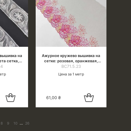
вышивка на
Ажурное кружево вышивка на
ета сетка,
сетке: розовая, оранжевая,
ный оттенок)
24
желтая нити на бежевой сетке
ВС71.5.23
метр
Цена за 1 метр
Добавить в
Добавить в
61,00
₴
корзину
корзину
…
8
9
10
26