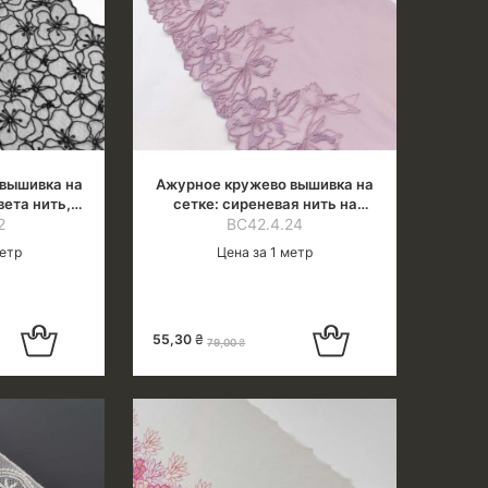
вышивка на
Ажурное кружево вышивка на
вета нить,
сетке: сиреневая нить на
тка
2
розово-сиреневой сетке
ВС42.4.24
метр
Цена за 1 метр
Добавить в
Добавить в
55,30
₴
79,00
₴
корзину
корзину