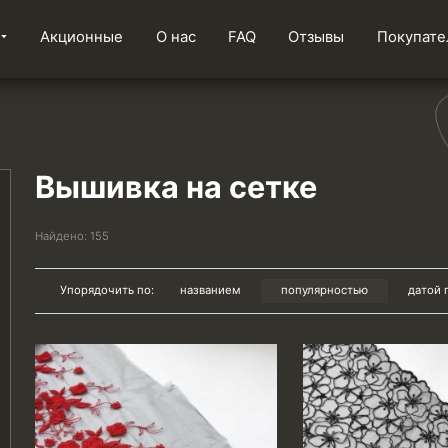
Акционные
О нас
FAQ
Отзывы
Покупате
Вышивка на сетке
Найдено:
155
Упорядочить по:
названием
популярностью
датой 