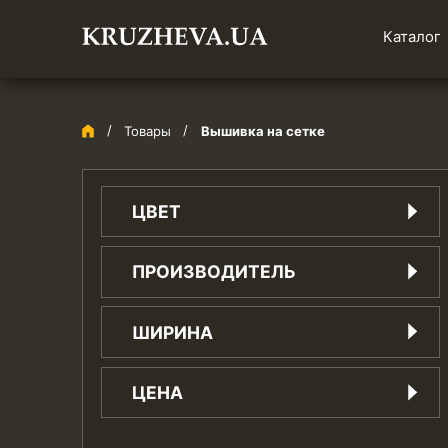
Каталог
Товары
Вышивка на сетке
ЦВЕТ
айвори
ПРОИЗВОДИТЕЛЬ
бежевый
белый
Китай
ШИРИНА
бирюзовый
Украина
бордо
1.5 см
вишневый
ЦЕНА
1.8 см
голубой
10 см
желтый