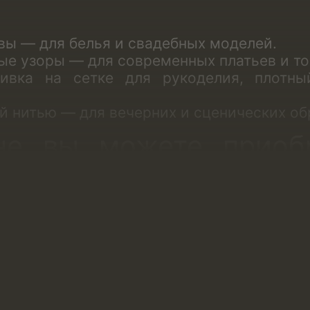
вы — для белья и свадебных моделей.
ые узоры — для современных платьев и то
ивка на сетке для рукоделия
, плотны
й нитью — для вечерних и сценических об
не вы можете приоб
етке:
олотна (или по всему полотну).
 идет по одной стороне полотна.
 рисунком. Такое кружево ткут компле
Такое полотно идеально для создания
исунков на белье: правой и левой чашке 