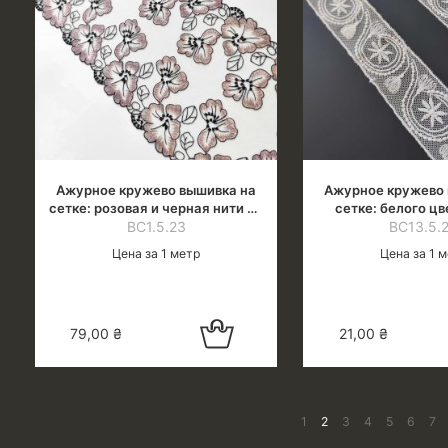
Ажурное кружево вышивка на
Ажурное кружево 
сетке: розовая и черная нити по
сетке: белого цв
бежевой сетке
ВС1.5.23
белая нить (молоч
ВС13.5.
Цена за 1 метр
Цена за 1 
Добавить в
79,00
₴
21,00
₴
корзину
1
2
3
4
5
6
7