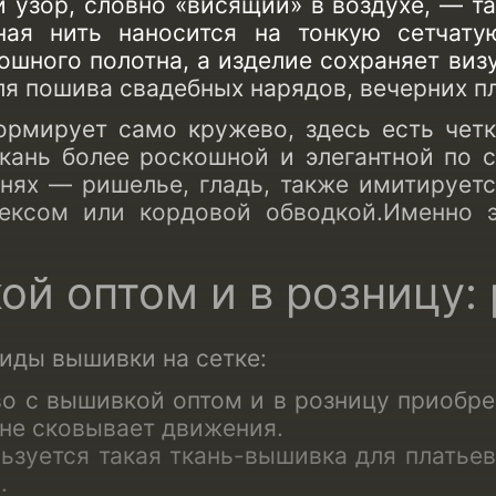
 узор, словно «висящий» в воздухе, — та
ная нить наносится на тонкую сетчату
лошного полотна, а изделие сохраняет виз
 пошива свадебных нарядов, вечерних пла
ормирует само кружево, здесь есть чет
ткань более роскошной и элегантной по 
нях
— ришелье, гладь, также имитирует
рексом или кордовой обводкой.Именно 
ой оптом
и в розницу:
иды вышивки на сетке
:
о с вышивкой оптом
и в розницу приобре
 не сковывает движения.
ьзуется такая
ткань-вышивка для платьев
.