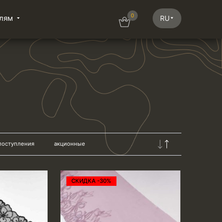
0
лям
RU
поступления
акционные
СКИДКА -30%