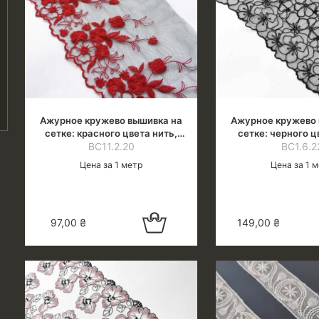
Ажурное кружево вышивка на
Ажурное кружево 
сетке: красного цвета нить,
сетке: черного ц
черная сетка
ВС11.2.20
черная се
ВС1.6.2
Цена за 1 метр
Цена за 1 
Добавить в
97,00
₴
149,00
₴
корзину