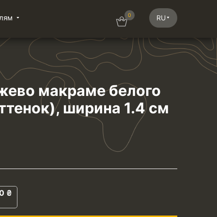
0
лям
RU
жево макраме белого
ттенок), ширина 1.4 см
50
₴