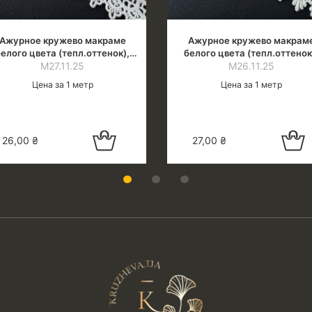
Ажурное кружево макраме
Ажурное кружево макрам
елого цвета (тепл.оттенок),
белого цвета (тепл.оттенок
ширина 2.0 см
М27.11.25
ширина 2.0 см
М26.11.25
Цена за 1 метр
Цена за 1 метр
Добавить в
Добавить
26,00
₴
27,00
₴
корзину
корзин
1
2
3