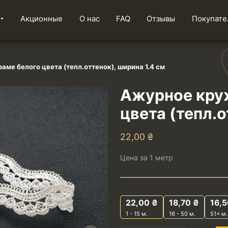
Акционные
О нас
FAQ
Отзывы
Покупате
ме белого цвета (тепл.оттенок), ширина 1.4 см
Ажурное кру
цвета (тепл.о
22,00
₴
Цена за 1 метр
22,00
₴
18,70
₴
16,
1 - 15
м.
16 - 50 м.
51+ м.