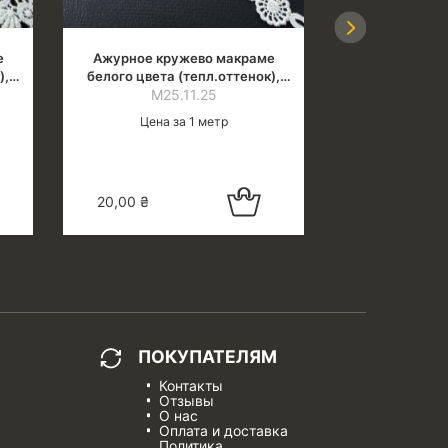
Next
е
Ажурное кружево макраме
Ажурное кр
),
белого цвета (тепл.оттенок),
разноцветное
ширина 1.4 см
М25.11.25
М24
Цена за 1 метр
Цена 
 в
Добавить в
20,00
₴
19,00
₴
у
корзину
ПОКУПАТЕЛЯМ
Контакты
Отзывы
О нас
Оплата и доставка
Политика