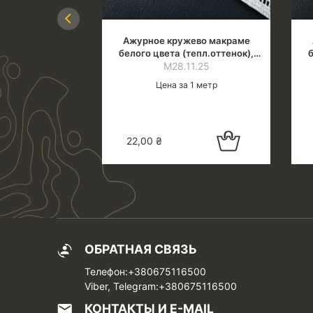
Previous
ево макраме
Ажурное кружево макраме
тепл.оттенок),
белого цвета (тепл.оттенок),
б
3.0 см
1.25
ширина 1.4 см
М28.11.25
 1 метр
Цена за 1 метр
Добавить в
Добавить в
22,00
₴
корзину
корзину
ОБРАТНАЯ СВЯЗЬ
Телефон:+380675116500
Viber, Telegram:+380675116500
КОНТАКТЫ И E-MAIL