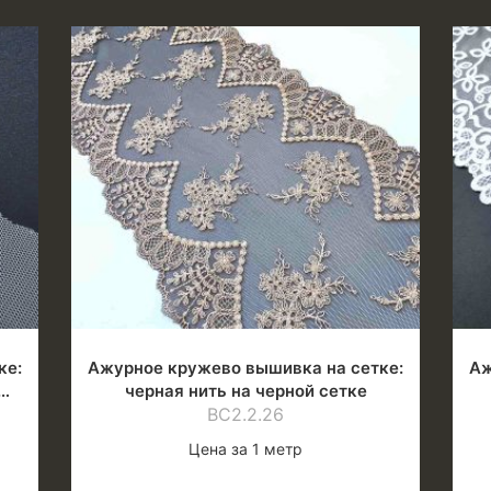
ке:
Ажурное кружево вышивка на сетке:
Аж
черная нить на черной сетке
ВС2.2.26
Цена за 1 метр