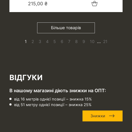
Додати в кошик
215,00
₴
Більше товарів
…
1
2
3
4
5
6
7
8
9
10
21
ВІДГУКИ
В нашому магазині діють знижки на ОПТ:
від 16 метрів однієї позиції – знижка 15%
від 51 метру однієї позиції – знижка 25%
Знижки