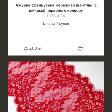
Ажурне французьке мереживо шантільї (з
війками) червоного кольору
Ш28.4.24
Ціна за 1 купон
Додати в кошик
255,00
₴