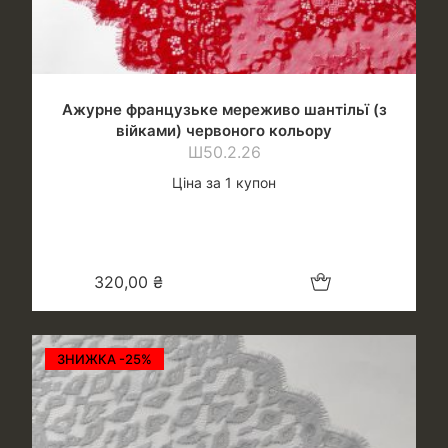
Ажурне французьке мереживо шантільї (з
війками) червоного кольору
Ш50.2.26
Ціна за 1 купон
Додати в кошик
320,00
₴
ЗНИЖКА -25%