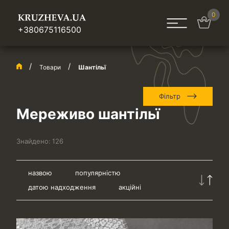
0
+380675116500
Товари
Шантільї
Фільтр
Мереживо шантільї
Знайдено:
126
назвою
популярністю
датою надходження
акційні