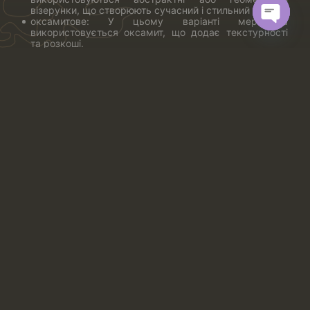
візерунки, що створюють сучасний і стильний вигляд.
оксамитове: У цьому варіанті мережива
використовується оксамит, що додає текстурності
Open
та розкоші.
chaty
металізоване: Створене з використанням металевих
ниток, це мереживо надає вбранню блиску і сяйва.
Це тільки деякі з безлічі видів мережива шантильї, які
можуть бути використані для створення
різноманітного вбрання та аксесуарів.
з напиленням або глітером: на один бік шантільї
виробник наносить напилення у вигляді дрібних
блискіток, і таке мереживо добре переносить прання
– напилення не обсипається.
Наш магазин пропонує купити французьке мереживо у
відрізах (купонах) такої довжини: 1.40, 1.50, 2.90, 3.00,
3.10 метрів.
Наші шантільї шириною 3 -15 сантиметрів ви зможете
використовувати на обробку краю виробів (манжети
рукава, низ виробу, горловина виробу). Ми
пропонуємо одностороннє мереживо шириною 20 – 30
сантиметрів, яке використовують для подовження
надто короткого виробу (спідниці, сукні). У нашому
асортименті є широкі шантільї-полотна шириною 100-
150 сантиметрів, з яких шиють блузи, спідниці, сукні,
халати. Ну і звісно ж найпопулярніший вид шантільї –
відрізи 20 – 50 сантиметрів, з якого шиють спідню
білизну.