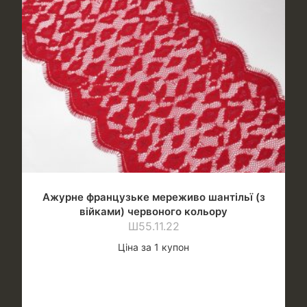
Ажурне французьке мереживо шантільї (з
війками) червоного кольору
Ш55.11.22
Ціна за 1 купон