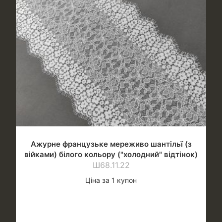
Ажурне французьке мереживо шантільї (з
війками) білого кольору ("холодний" відтінок)
Ш68.11.22
Ціна за 1 купон