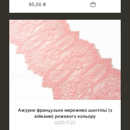
Додати в кошик
95,00
₴
Ажурне французьке мереживо шантільї (з
війками) рожевого кольору
Ш30.11.21