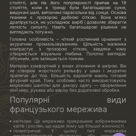
столітті, але пік його популярності припав на 19
століття, коли в тренді були багатошарові сукні,
вишукані шалі, витончені парасольки від сонця. Основа
тканини є прозорою дрібною сіткою. Вона м’яко
драпірується, не ускладнює виріб і дозволяє зберегти
легкість силуету. Навіть багатошарові рішення не
виглядають потужно.
Головна особливість – чіткий рослинний орнамент з
акуратним промальовуванням. Щільність малюнка
контрастує з прозорою сіткою, завдяки чому
створюється візуальна глибина. Полотно виглядає
об’ємним, але залишається тонким.
Матеріал комфортний у зонах зіткнення зі шкірою. Він
не створює жорсткого рельєфу у швах і акуратно
прилягає до тіла. Більшість варіантів мають готовий
фігурний край. Тому особливо часто використовують
мереживо шантільї для декору одягу — оформлення
лінії низу, рукава або вирізу без додаткової обробки.
Популярні види
французького мережива
квіткове: Це мереживо прикрашене зображеннями
квітів і рослин, що надає йому ще більшої жіночності.
геометричне: У цьому типі мережива
використовуються абстрактні або геометричні