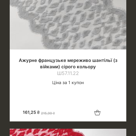
Ажурне французьке мереживо шантільї (з
війками) сірого кольору
Ш57.11.22
Ціна за 1 купон
Додати в кошик
161,25
₴
215,00
₴