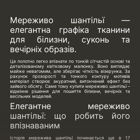
Мереживо шантільї —
елегантна графіка тканини
для білизни, суконь та
вечірніх образів.
Це полотно легко впізнати по тонкій сітчастій основі та
деталізованому квітковому малюнку. Воно виглядає
майже невагомим, але зберігає чіткість візерунка. За
рахунок прозорості та тонкого контуру мотивів
матеріал створює акуратний, витончений ефект без
зайвого обсягу. Саме тому купити мереживо шантільї –
відмінне рішення для пошиття білизни, вечірніх та
весільних моделей.
Елегантне мереживо
шантільї: що робить його
впізнаваним
Історія мережива шантільї починається ще в 17