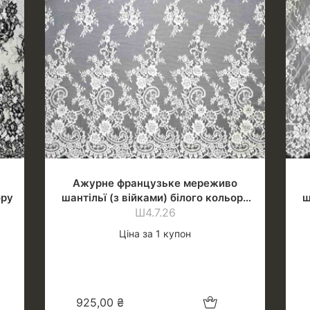
Ажурне французьке мереживо
ору
шантільї (з війками) білого кольору
ш
(теплий відтінок)
Ш4.7.26
Ціна за 1 купон
шик
Додати в кошик
925,00
₴