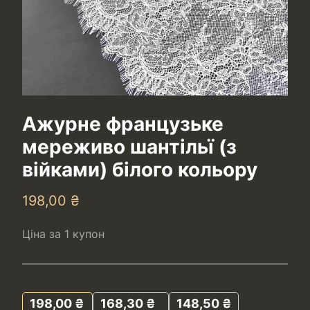
Ажурне французьке
мереживо шантільї (з
війками) білого кольору
198,00
₴
Ціна за 1 купон
198,00
₴
168,30
₴
148,50
₴