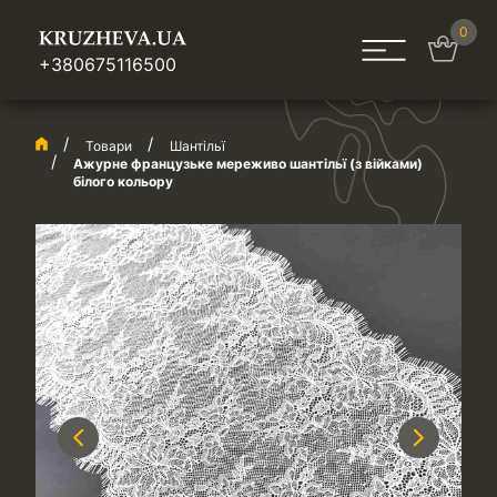
0
+380675116500
Товари
Шантільї
Ажурне французьке мереживо шантільї (з війками)
білого кольору
Previous
Next