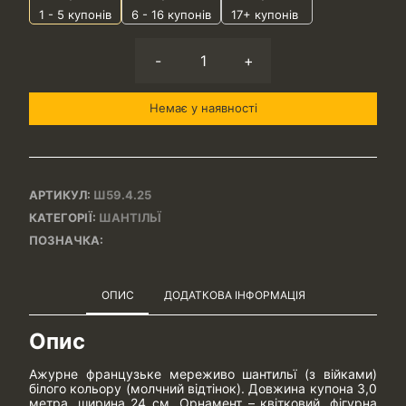
1 - 5
купонів
6 - 16 купонів
17+ купонів
-
+
Немає у наявності
АРТИКУЛ:
Ш59.4.25
КАТЕГОРІЇ:
ШАНТІЛЬЇ
ПОЗНАЧКА:
ОПИС
ДОДАТКОВА ІНФОРМАЦІЯ
Опис
Ажурне французьке мереживо шантильї (з війками)
білого кольору (молчний відтінок). Довжина купона 3,0
метра, ширина 24 см. Орнамент – квітковий, фігурна