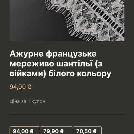
Ажурне французьке
мереживо шантільї (з
війками) білого кольору
94,00
₴
Ціна за 1 купон
94,00
₴
79,90
₴
70,50
₴