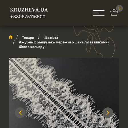
0
+380675116500
Товари
Шантільї
Ажурне французьке мереживо шантільї (з війками)
білого кольору
Previous
Next