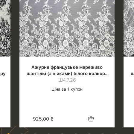
Ажурне французьке мереживо
ору
шантільї (з війками) білого кольору
ш
(теплий відтінок)
Ш4.7.26
Ціна за 1 купон
шик
Додати в кошик
925,00
₴