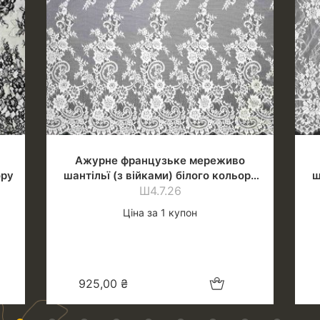
Ажурне французьке мереживо
ору
шантільї (з війками) білого кольору
ш
(теплий відтінок)
Ш4.7.26
Ціна за 1 купон
шик
Додати в кошик
925,00
₴