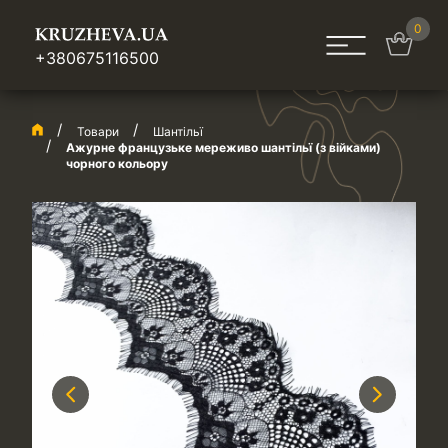
0
+380675116500
Товари
Шантільї
Ажурне французьке мереживо шантільї (з війками)
чорного кольору
Previous
Next