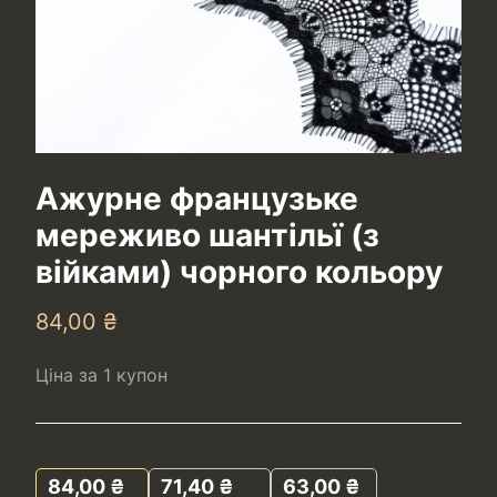
Ажурне французьке
мереживо шантільї (з
війками) чорного кольору
84,00
₴
Ціна за 1 купон
84,00
₴
71,40
₴
63,00
₴