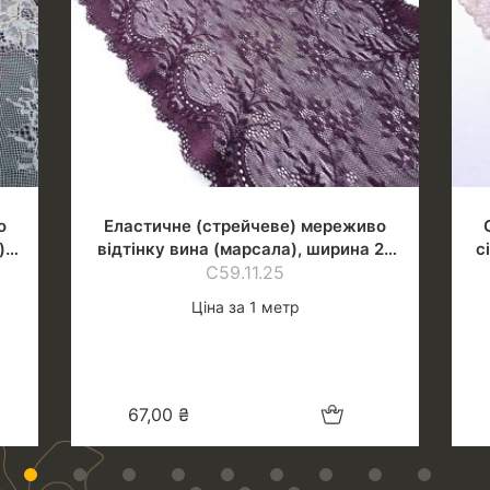
о
Еластичне (стрейчеве) мереживо
),
відтінку вина (марсала), ширина 22
с
С59.11.25
см
Ціна за 1 метр
шик
Додати в кошик
67,00
₴
1
2
3
4
5
6
7
8
9