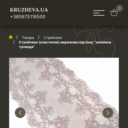
0
+380675116500
Товари
Стрейчеве
Стрейчеве (еластичне) мереживо відтінку “запилена
троянда”
Previous
Next