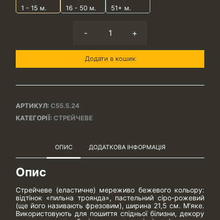
1 - 15
м.
16 - 50 м.
51+ м.
-
+
Додати в кошик
АРТИКУЛ:
С55.5.24
КАТЕГОРІЇ:
СТРЕЙЧЕВЕ
ОПИС
ДОДАТКОВА ІНФОРМАЦІЯ
Опис
Стрейчеве (еластичне) мереживо бежевого кольору:
відтінок «пильна троянда», пастельний сіро-рожевий
(ще його називають фрезовим), ширина 21,5 см. М’яке.
Використовують для пошиття спідньої білизни, декору