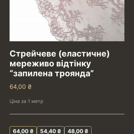
Стрейчеве (еластичне)
мереживо відтінку
“запилена троянда”
64,00
₴
Ціна за 1 метр
64,00
₴
54,40
₴
48,00
₴