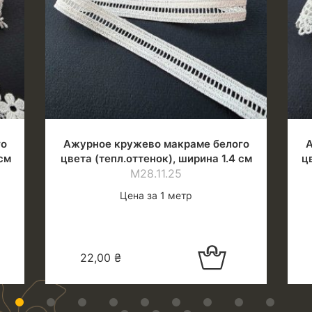
го
Ажурное кружево макраме белого
А
см
цвета (тепл.оттенок), ширина 1.4 см
ц
М28.11.25
Цена за 1 метр
в
Добавить в
22,00
₴
корзину
1
2
3
4
5
6
7
8
9