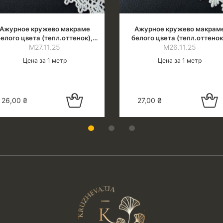
Ажурное кружево макраме
Ажурное кружево макрам
елого цвета (тепл.оттенок),
белого цвета (тепл.оттенок
ширина 2.0 см
М27.11.25
ширина 2.0 см
М26.11.25
Цена за 1 метр
Цена за 1 метр
Добавить в
Добавить
26,00
₴
27,00
₴
корзину
корзин
1
2
3