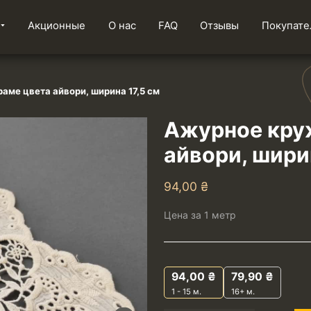
Акционные
О нас
FAQ
Отзывы
Покупате
ме цвета айвори, ширина 17,5 см
Ажурное кру
айвори, шири
94,00
₴
Цена за 1 метр
94,00
₴
79,90
₴
1 - 15
м.
16+ м.