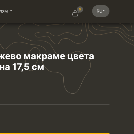
0
лям
RU
жево макраме цвета
на 17,5 см