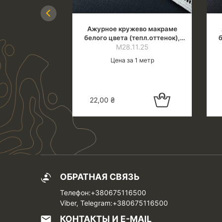
Previous
ево макраме
Ажурное кружево макраме
тепл.оттенок),
белого цвета (тепл.оттенок),
б
3.0 см
1.25
ширина 1.4 см
М28.11.25
 1 метр
Цена за 1 метр
Добавить в
Добавить в
22,00
₴
корзину
корзину
ОБРАТНАЯ СВЯЗЬ
Телефон:+380675116500
Viber, Telegram:+380675116500
КОНТАКТЫ И E-MAIL