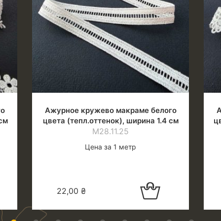
го
Ажурное кружево макраме белого
А
см
цвета (тепл.оттенок), ширина 1.4 см
ц
М28.11.25
Цена за 1 метр
в
Добавить в
22,00
₴
корзину