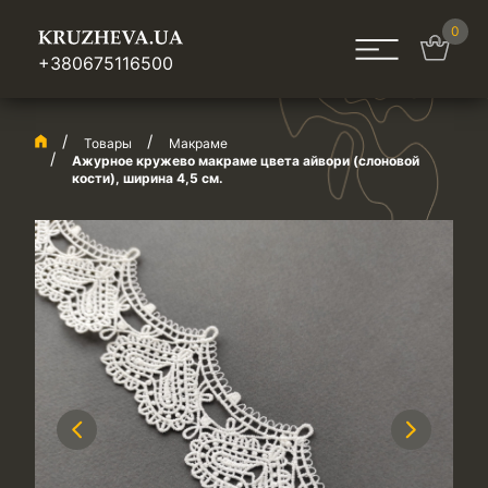
0
+380675116500
Товары
Макраме
Ажурное кружево макраме цвета айвори (слоновой
кости), ширина 4,5 см.
Previous
Next