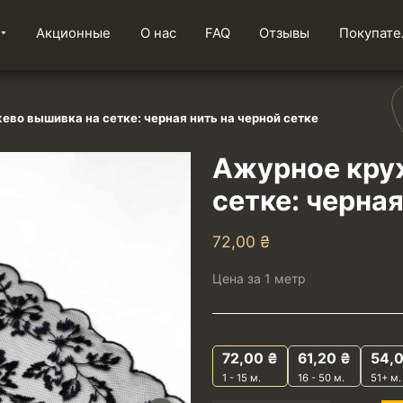
Акционные
О нас
FAQ
Отзывы
Покупате
во вышивка на сетке: черная нить на черной сетке
Ажурное кру
сетке: черная
72,00
₴
Цена за 1 метр
72,00
₴
61,20
₴
54,
1 - 15
м.
16 - 50 м.
51+ м.