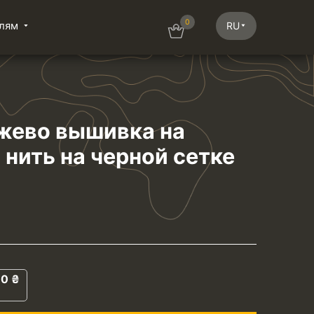
0
лям
RU
жево вышивка на
 нить на черной сетке
00
₴