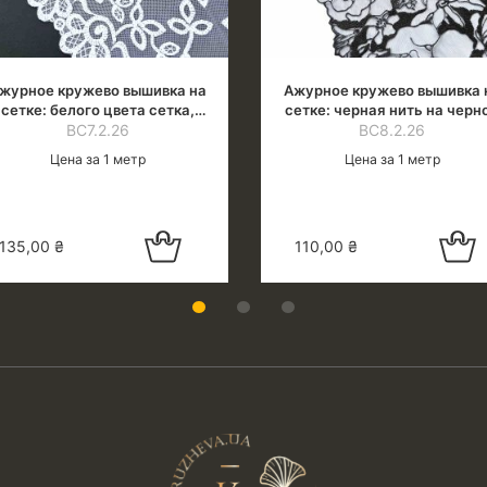
журное кружево вышивка на
Ажурное кружево вышивка 
сетке: белого цвета сетка,
сетке: черная нить на черн
елая нить (холодн.оттенок),
ВС7.2.26
сетке, шир.26 см
ВС8.2.26
шир.21 см
Цена за 1 метр
Цена за 1 метр
Добавить в
Добавить
135,00
₴
110,00
₴
корзину
корзин
1
2
3