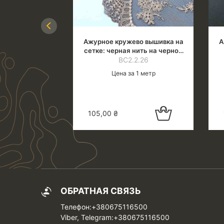
Previous
во вышивка на
Ажурное кружево вышивка на
А
 цвета сетка,
сетке: черная нить на черной
лочн.оттенок),
11.25
ВС2.2.26
сетке
б
5 см
 1 метр
Цена за 1 метр
Добавить в
Добавить в
105,00
₴
корзину
корзину
ОБРАТНАЯ СВЯЗЬ
Телефон:+380675116500
Viber, Telegram:+380675116500