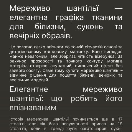
Мереживо шантільї —
елегантна графіка тканини
для білизни, суконь та
вечірніх образів.
Це полотно легко впізнати по тонкій сітчастій основі та
деталізованому квітковому малюнку. Воно виглядає
майже невагомим, але зберігає чіткість візерунка. За
рахунок прозорості та тонкого контуру мотивів
матеріал створює акуратний, витончений ефект без
зайвого обсягу. Саме тому купити мереживо шантільї –
відмінне рішення для пошиття білизни, вечірніх та
весільних моделей.
Елегантне мереживо
шантільї: що робить його
впізнаваним
Історія мережива шантільї починається ще в 17
столітті, але пік його популярності припав на 19
століття, коли в тренді були багатошарові сукні,