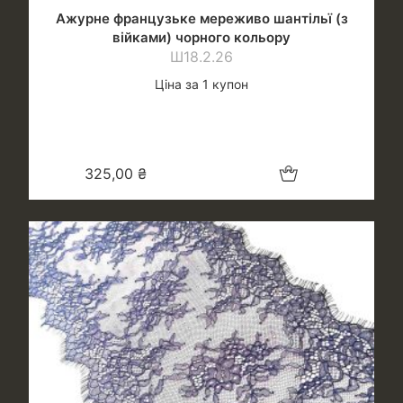
Ажурне французьке мереживо шантільї (з
війками) чорного кольору
Ш18.2.26
Ціна за 1 купон
Додати в кошик
325,00
₴