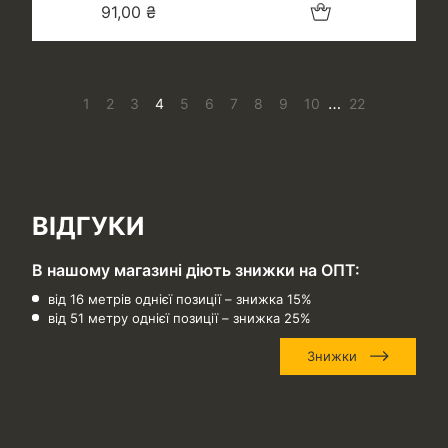
Додати в кошик
91,00
₴
…
1
2
3
4
5
6
7
8
9
10
22
ВІДГУКИ
В нашому магазині діють знижки на ОПТ:
від 16 метрів однієї позиції – знижка 15%
від 51 метру однієї позиції – знижка 25%
Знижки