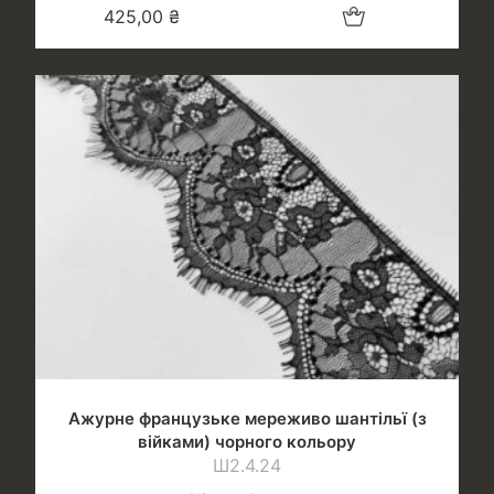
Додати в кошик
425,00
₴
Ажурне французьке мереживо шантільї (з
війками) чорного кольору
Ш2.4.24