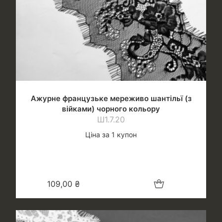
Ажурне французьке мереживо шантільї (з
війками) чорного кольору
Ш1.7.20
Ціна за 1 купон
Додати в кошик
109,00
₴