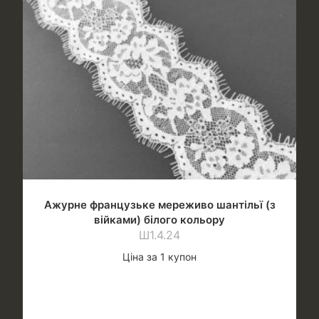
Ажурне французьке мереживо шантільї (з
війками) білого кольору
Ш1.4.24
Ціна за 1 купон