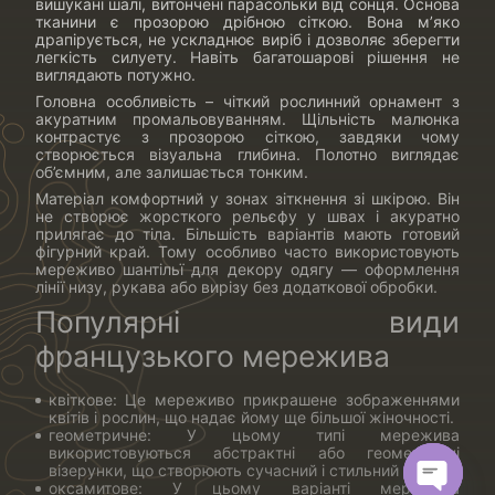
вишукані шалі, витончені парасольки від сонця. Основа
тканини є прозорою дрібною сіткою. Вона м’яко
драпірується, не ускладнює виріб і дозволяє зберегти
легкість силуету. Навіть багатошарові рішення не
виглядають потужно.
Головна особливість – чіткий рослинний орнамент з
акуратним промальовуванням. Щільність малюнка
контрастує з прозорою сіткою, завдяки чому
створюється візуальна глибина. Полотно виглядає
об’ємним, але залишається тонким.
Матеріал комфортний у зонах зіткнення зі шкірою. Він
не створює жорсткого рельєфу у швах і акуратно
прилягає до тіла. Більшість варіантів мають готовий
фігурний край. Тому особливо часто використовують
мереживо шантільї для декору одягу — оформлення
лінії низу, рукава або вирізу без додаткової обробки.
Популярні види
французького мережива
квіткове: Це мереживо прикрашене зображеннями
квітів і рослин, що надає йому ще більшої жіночності.
геометричне: У цьому типі мережива
використовуються абстрактні або геометричні
візерунки, що створюють сучасний і стильний вигляд.
оксамитове: У цьому варіанті мережива