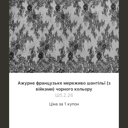
Ажурне французьке мереживо шантільї (з
війками) чорного кольору
Ш5.2.26
Ціна за 1 купон