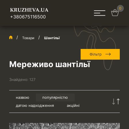
0
+380675116500
Товари
Шантільї
Фільтр
Мереживо шантільї
Знайдено:
127
назвою
популярністю
датою надходження
акційні