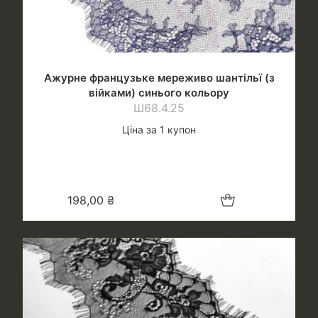
Ажурне французьке мереживо шантільї (з
війками) синього кольору
Ш68.4.25
Ціна за 1 купон
Додати в кошик
198,00
₴