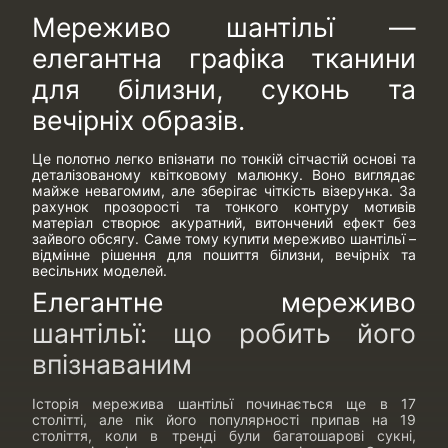
Мереживо шантільї —
елегантна графіка тканини
для білизни, суконь та
вечірніх образів.
Це полотно легко впізнати по тонкій сітчастій основі та
деталізованому квітковому малюнку. Воно виглядає
майже невагомим, але зберігає чіткість візерунка. За
рахунок прозорості та тонкого контуру мотивів
матеріал створює акуратний, витончений ефект без
зайвого обсягу. Саме тому купити мереживо шантільї –
відмінне рішення для пошиття білизни, вечірніх та
весільних моделей.
Елегантне мереживо
шантільї: що робить його
впізнаваним
Історія мережива шантільї починається ще в 17
столітті, але пік його популярності припав на 19
століття, коли в тренді були багатошарові сукні,