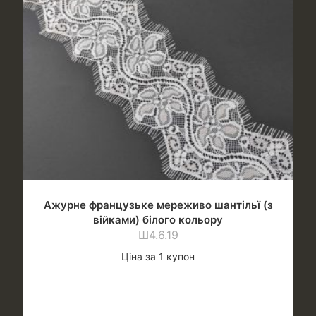
Ажурне французьке мереживо шантільї (з
війками) білого кольору
Ш4.6.19
Ціна за 1 купон