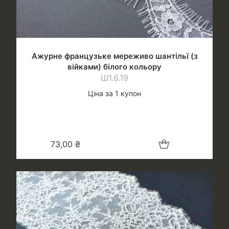
Ажурне французьке мереживо шантільї (з
війками) білого кольору
Ш1.6.19
Ціна за 1 купон
Додати в кошик
73,00
₴