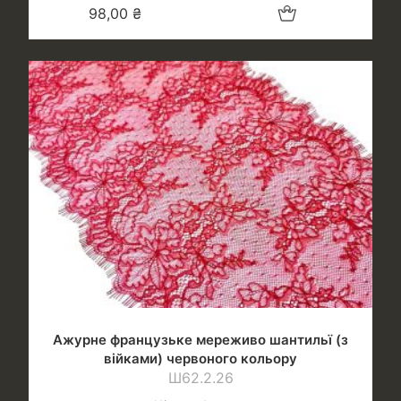
Додати в кошик
98,00
₴
Ажурне французьке мереживо шантильї (з
війками) червоного кольору
Ш62.2.26