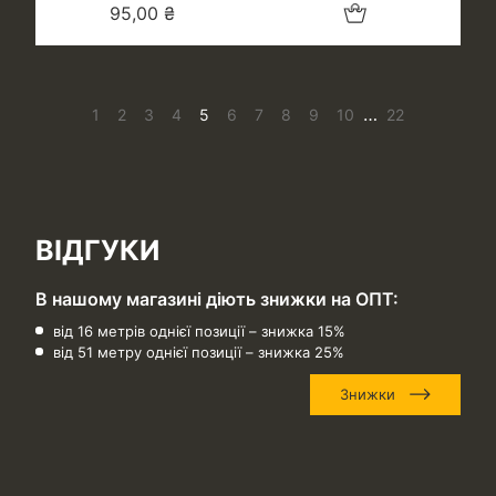
Додати в кошик
95,00
₴
…
1
2
3
4
5
6
7
8
9
10
22
ВІДГУКИ
В нашому магазині діють знижки на ОПТ:
від 16 метрів однієї позиції – знижка 15%
від 51 метру однієї позиції – знижка 25%
Знижки