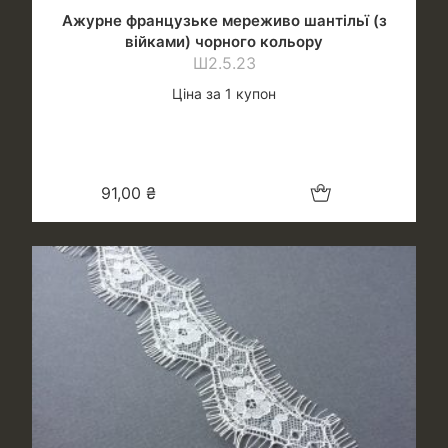
Ажурне французьке мереживо шантільї (з
війками) чорного кольору
Ш2.5.23
Ціна за 1 купон
Додати в кошик
91,00
₴