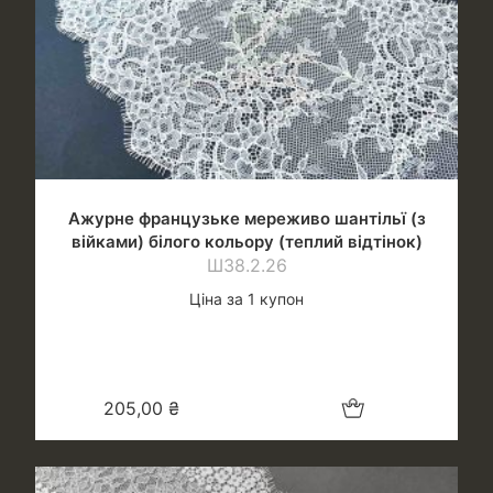
Ажурне французьке мереживо шантільї (з
війками) білого кольору (теплий відтінок)
Ш38.2.26
Ціна за 1 купон
Додати в кошик
205,00
₴