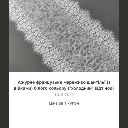
Ажурне французьке мереживо шантільї (з
війками) білого кольору ("холодний" відтінок)
Ш68.11.22
Ціна за 1 купон