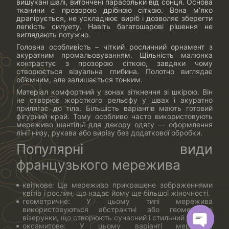
вишукані шалі, витончені парасольки від сонця. Основа
тканини є прозорою дрібною сіткою. Вона м’яко
драпірується, не ускладнює виріб і дозволяє зберегти
легкість силуету. Навіть багатошарові рішення не
виглядають потужно.
Головна особливість – чіткий рослинний орнамент з
акуратним промальовуванням. Щільність малюнка
контрастує з прозорою сіткою, завдяки чому
створюється візуальна глибина. Полотно виглядає
об’ємним, але залишається тонким.
Матеріал комфортний у зонах зіткнення зі шкірою. Він
не створює жорсткого рельєфу у швах і акуратно
прилягає до тіла. Більшість варіантів мають готовий
фігурний край. Тому особливо часто використовують
мереживо шантільї для декору одягу — оформлення
лінії низу, рукава або вирізу без додаткової обробки.
Популярні види
французького мережива
квіткове: Це мереживо прикрашене зображеннями
квітів і рослин, що надає йому ще більшої жіночності.
геометричне: У цьому типі мережива
використовуються абстрактні або геометричні
візерунки, що створюють сучасний і стильний вигляд.
оксамитове: У цьому варіанті мережива