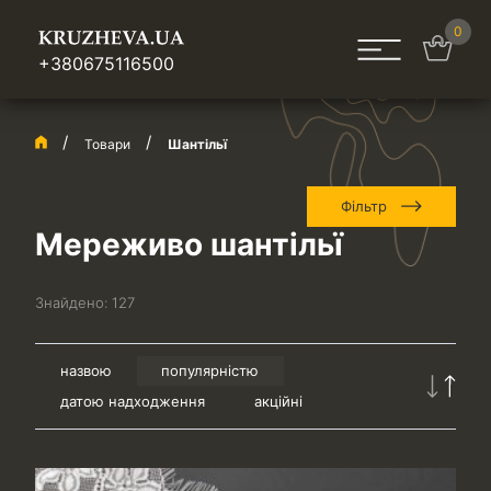
0
+380675116500
Товари
Шантільї
Фільтр
Мереживо шантільї
Знайдено:
127
назвою
популярністю
датою надходження
акційні