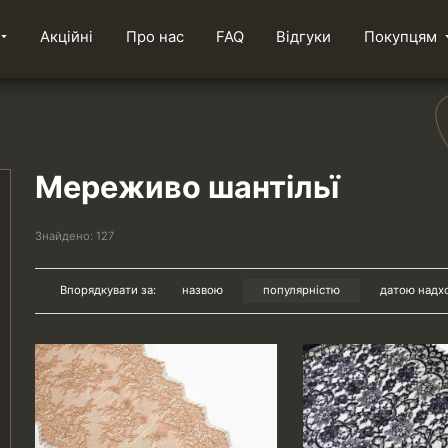
Акційні
Про нас
FAQ
Відгуки
Покупцям
Мереживо шантільї
Знайдено:
127
Впорядкувати за:
назвою
популярністю
датою надх