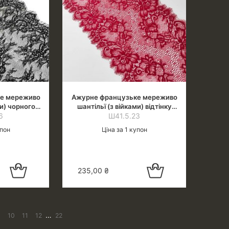
е мереживо
Ажурне французьке мереживо
ми) чорного
шантільї (з війками) відтінку
6
у
Ш41.5.23
бордо
упон
Ціна за 1 купон
Додати в
Додати в
235,00
₴
кошик
кошик
…
9
10
11
12
22