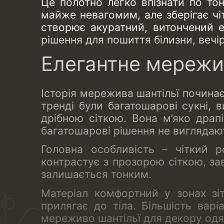
Це полотно легко впізнати по тон
66 см
майже невагомим, але зберігає чіт
7 см
створює акуратний, витончений е
70 см
рішення для пошиття білизни, вечір
73 см
Елегантне мережив
75 см
8 см
8.5 см
Історія мережива шантільї починаєт
9 см
тренді були багатошарові сукні, 
9.5 см
дрібною сіткою. Вона м’яко драпі
багатошарові рішення не виглядаю
Головна особливість – чіткий 
контрастує з прозорою сіткою, за
залишається тонким.
Матеріал комфортний у зонах зі
прилягає до тіла. Більшість вар
мереживо шантільї для декору одяг