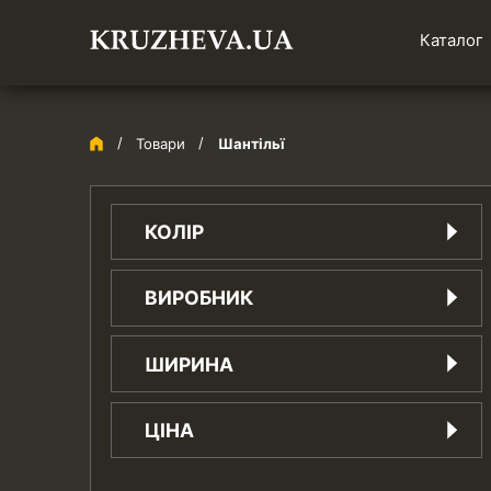
Каталог
Товари
Шантільї
КОЛІР
айворі
ВИРОБНИК
бежевий
білий
Китай
ШИРИНА
блакитний
Турція
бордо
11 см
бузковий
ЦІНА
110 см
вишневий
12 см
жовтий