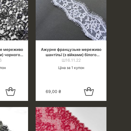
е мереживо
Ажурне французьке мереживо
ми) чорного
шантільї (з війками) білого
6
у
Ш16.11.22
кольору
упон
Ціна за 1 купон
Додати в
Додати в
69,00
₴
кошик
кошик