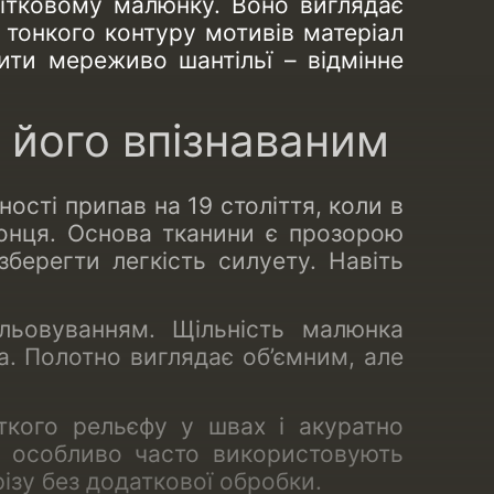
квітковому малюнку. Воно виглядає
а тонкого контуру мотивів матеріал
ити мереживо шантільї – відмінне
 його впізнаваним
ності припав на 19 століття, коли в
 сонця. Основа тканини є прозорою
зберегти легкість силуету. Навіть
льовуванням. Щільність малюнка
а. Полотно виглядає об’ємним, але
ткого рельєфу у швах і акуратно
му особливо часто використовують
ізу без додаткової обробки.