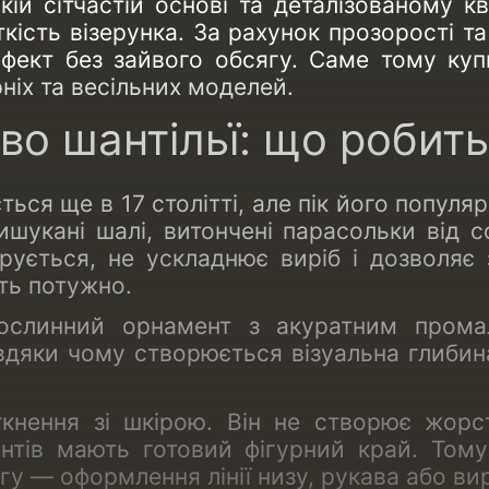
кій сітчастій основі та деталізованому 
кість візерунка. За рахунок прозорості т
фект без зайвого обсягу. Саме тому куп
ніх та весільних моделей.
о шантільї: що робить
ься ще в 17 столітті, але пік його популяр
вишукані шалі, витончені парасольки від
рується, не ускладнює виріб і дозволяє 
ть потужно.
рослинний орнамент з акуратним прома
вдяки чому створюється візуальна глибин
ткнення зі шкірою. Він не створює жорс
іантів мають готовий фігурний край. То
у — оформлення лінії низу, рукава або вир