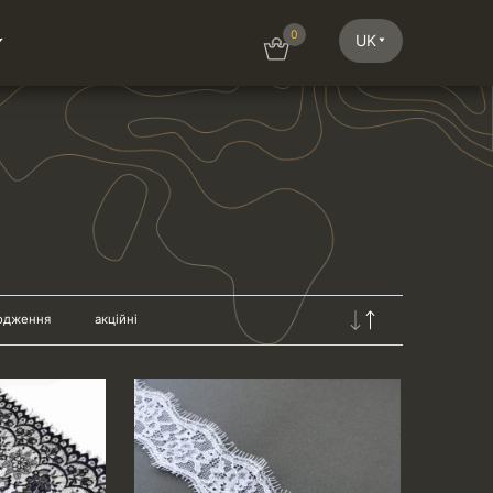
0
UK
одження
акційні