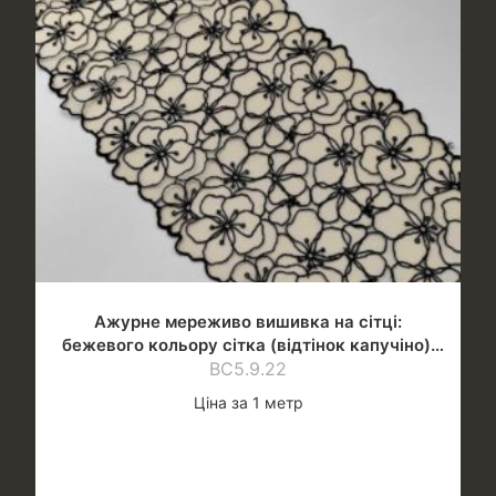
Ажурне мереживо вишивка на сітці:
бежевого кольору сітка (відтінок капучіно),
чорна нитка
ВС5.9.22
Ціна за 1 метр