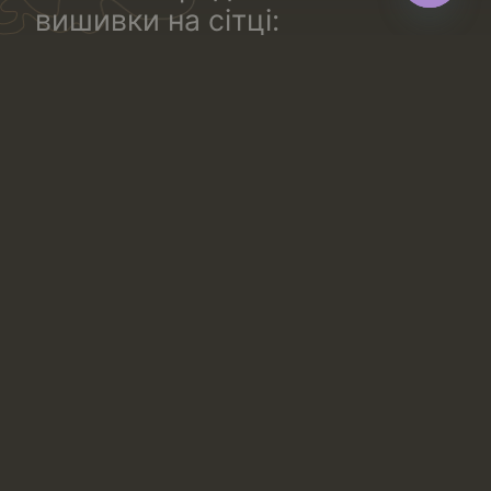
вишивки на сітці:
Open
chaty
з малюнком по обидва боки полотна (або по всьому
полотну).
одностороннє. Вишитий малюнок йде по одній
стороні полотна.
одностороннє з “дзеркальним” малюнком. Таке
мереживо тчуть комплектом: з напрямком малюнка
в праву і в ліву сторону. Таке полотно ідеальне для
створення відповідних симетричних квіткових або
геометричних малюнків на білизні: правій і лівій чашці
бюстгальтера, трусиках, правій і лівій частині блузи
та інше.
Переваги вишивки на сітці
Цей вид мережива – популярна альтернатива рішенню
купити тканину для вишивки. Використання вишивки
на сітці в одязі часто практикується завдяки таким
властивостям матеріалу:
Створює ефект другої шкіри, прозора основа
зливається з тілом або підкладкою.
Дозволяє додати складний візерунок без
обтяження виробу.
У варіантах на еластичній сітці повторює форму
фігури.