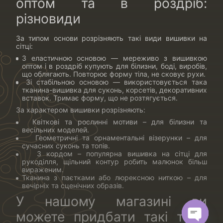
оптом та в роздріб:
різновиди
За типом основи розрізняють такі види вишивки на
сітці:
З еластичною основою — мереживо з вишивкою
оптом і в роздріб купують для білизни, боді, виробів,
що облягають. Повторює форму тіла, не сковує рухи.
Зі стабільною основою — використовується така
тканина-вишивка для суконь, корсетів, декоративних
вставок. Тримає форму, що не розтягується.
За характером вишивки розрізняють:
Квіткові та рослинні мотиви – для білизни та
весільних моделей.
Геометричні та орнаментальні візерунки – для
сучасних суконь та топів.
З кордом – популярна вишивка на сітці для
рукоділля, щільний контур робить малюнок більш
вираженим.
Тканина з паєтками або люрексною ниткою – для
вечірніх та сценічних образів.
У нашому магазині ви
можете придбати такі типи