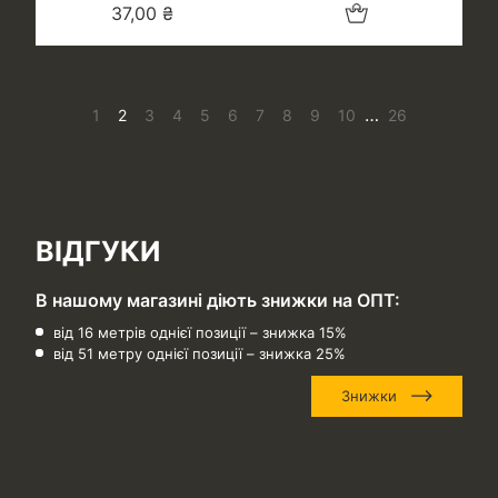
Додати в кошик
37,00
₴
…
1
2
3
4
5
6
7
8
9
10
26
ВІДГУКИ
В нашому магазині діють знижки на ОПТ:
від 16 метрів однієї позиції – знижка 15%
від 51 метру однієї позиції – знижка 25%
Знижки