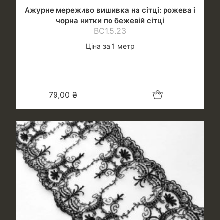
Ажурне мереживо вишивка на сітці: рожева і
чорна нитки по бежевій сітці
ВС1.5.23
Ціна за 1 метр
Додати в кошик
79,00
₴