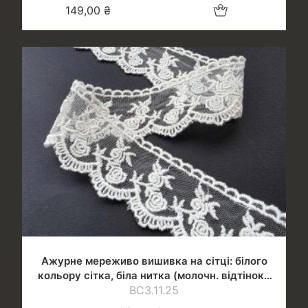
Додати в кошик
149,00
₴
Ажурне мереживо вишивка на сітці: білого
кольору сітка, біла нитка (молочн. відтінок),
ВС3.11.25
шир.4 см