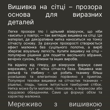
Вишивка на сітці – прозора
основа для виразних
деталей
Легке прозоре тло і щільний візерунок, що ніби
«висить» у повітрі, — так виглядає вишивка на сітці. Це
матеріал, де декоративна нитка наноситься на тонку
сітчасту основу. За рахунок прозорості створюється
ефект малюнка без суцільного полотна, а виріб
зберігає візуальну легкість. Купити вишивку на сітці –
популярне рішення для пошиття весільного вбрання,
вечірніх суконь, білизни та інших виробів.
На відміну від гіпюру, де візерунок формує саме
мереживо, тут є чітка сітчаста база. Вишивка має
рельєф та глибину – це робить тканину більш
розкішною та елегантною порівняно з принтом.
Популярні техніки вишивки на сітчастих тканинах –
рішельє, гладь, також імітується тамбурний стібок.
Нитка може бути матовою, глянсовою, з люрексом або
кордовою обведенням. Саме це формує об’єм та
характер малюнка.
Мереживо з вишивкою