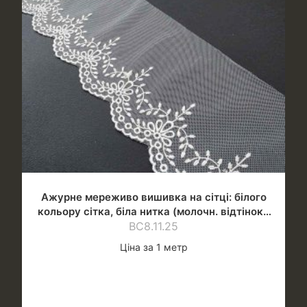
Ажурне мереживо вишивка на сітці: білого
кольору сітка, біла нитка (молочн. відтінок),
шир.10 см
ВС8.11.25
Ціна за 1 метр