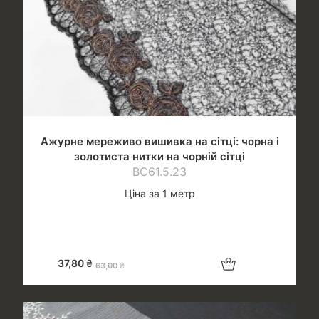
Ажурне мереживо вишивка на сітці: чорна і
золотиста нитки на чорній сітці
ВС61.5.23
Ціна за 1 метр
Додати в кошик
37,80
₴
63,00
₴