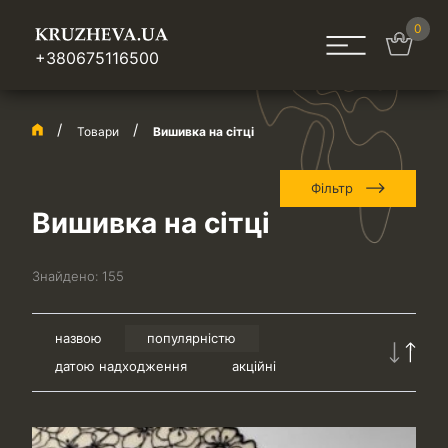
0
+380675116500
Товари
Вишивка на сітці
Фільтр
Вишивка на сітці
Знайдено:
155
назвою
популярністю
датою надходження
акційні