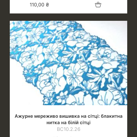
Додати в кошик
110,00
₴
Ажурне мереживо вишивка на сітці: блакитна
нитка на білій сітці
ВС10.2.26