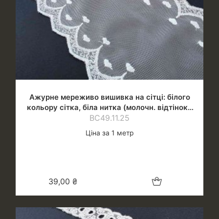
Ажурне мереживо вишивка на сітці: білого
кольору сітка, біла нитка (молочн. відтінок),
ВС49.11.25
шир.14 см
Ціна за 1 метр
Додати в кошик
39,00
₴