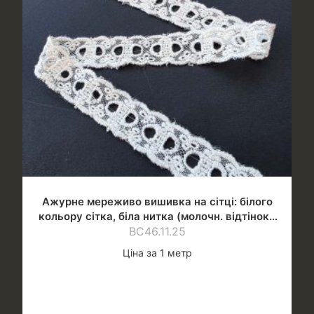
Ажурне мереживо вишивка на сітці: білого
кольору сітка, біла нитка (молочн. відтінок),
шир.2,5 см
ВС46.11.25
Ціна за 1 метр