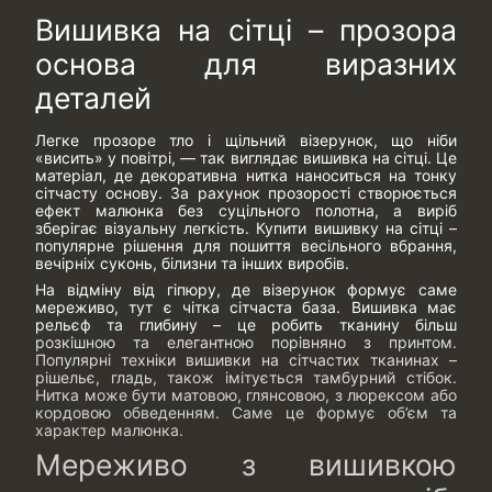
Вишивка на сітці – прозора
основа для виразних
деталей
Легке прозоре тло і щільний візерунок, що ніби
«висить» у повітрі, — так виглядає вишивка на сітці. Це
матеріал, де декоративна нитка наноситься на тонку
сітчасту основу. За рахунок прозорості створюється
ефект малюнка без суцільного полотна, а виріб
зберігає візуальну легкість. Купити вишивку на сітці –
популярне рішення для пошиття весільного вбрання,
вечірніх суконь, білизни та інших виробів.
На відміну від гіпюру, де візерунок формує саме
мереживо, тут є чітка сітчаста база. Вишивка має
рельєф та глибину – це робить тканину більш
розкішною та елегантною порівняно з принтом.
Популярні техніки вишивки на сітчастих тканинах –
рішельє, гладь, також імітується тамбурний стібок.
Нитка може бути матовою, глянсовою, з люрексом або
кордовою обведенням. Саме це формує об’єм та
характер малюнка.
Мереживо з вишивкою