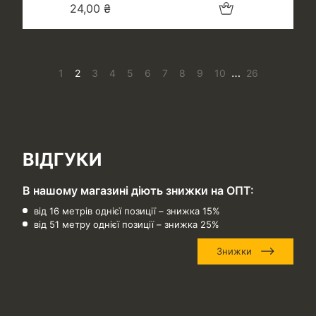
Додати в кошик
24,00
₴
…
1
2
3
4
5
6
7
8
9
10
26
ВІДГУКИ
В нашому магазині діють знижки на ОПТ:
від 16 метрів однієї позиції – знижка 15%
від 51 метру однієї позиції – знижка 25%
Знижки