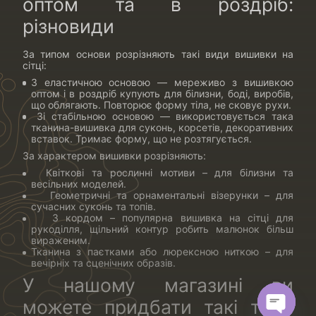
оптом та в роздріб:
різновиди
За типом основи розрізняють такі види вишивки на
сітці:
З еластичною основою — мереживо з вишивкою
оптом і в роздріб купують для білизни, боді, виробів,
що облягають. Повторює форму тіла, не сковує рухи.
Зі стабільною основою — використовується така
тканина-вишивка для суконь, корсетів, декоративних
вставок. Тримає форму, що не розтягується.
За характером вишивки розрізняють:
Квіткові та рослинні мотиви – для білизни та
весільних моделей.
Геометричні та орнаментальні візерунки – для
сучасних суконь та топів.
З кордом – популярна вишивка на сітці для
рукоділля, щільний контур робить малюнок більш
вираженим.
Тканина з паєтками або люрексною ниткою – для
вечірніх та сценічних образів.
У нашому магазині ви
можете придбати такі типи