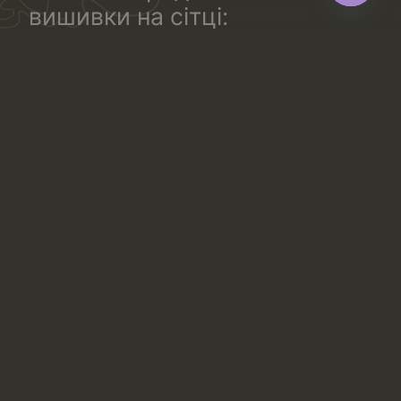
вишивки на сітці:
Open
chaty
з малюнком по обидва боки полотна (або по всьому
полотну).
одностороннє. Вишитий малюнок йде по одній
стороні полотна.
одностороннє з “дзеркальним” малюнком. Таке
мереживо тчуть комплектом: з напрямком малюнка
в праву і в ліву сторону. Таке полотно ідеальне для
створення відповідних симетричних квіткових або
геометричних малюнків на білизні: правій і лівій чашці
бюстгальтера, трусиках, правій і лівій частині блузи
та інше.
Переваги вишивки на сітці
Цей вид мережива – популярна альтернатива рішенню
купити тканину для вишивки. Використання вишивки
на сітці в одязі часто практикується завдяки таким
властивостям матеріалу:
Створює ефект другої шкіри, прозора основа
зливається з тілом або підкладкою.
Дозволяє додати складний візерунок без
обтяження виробу.
У варіантах на еластичній сітці повторює форму
фігури.