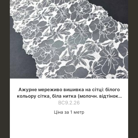
Ажурне мереживо вишивка на сітці: білого
кольору сітка, біла нитка (молочн. відтінок),
шир.24 см
ВС9.2.26
Ціна за 1 метр