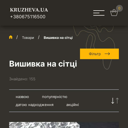
0
+380675116500
Товари
Вишивка на сітці
Фільтр
Вишивка на сітці
Знайдено:
155
назвою
популярністю
датою надходження
акційні