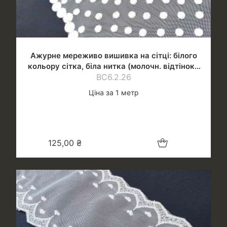
Ажурне мереживо вишивка на сітці: білого
кольору сітка, біла нитка (молочн. відтінок),
шир.22,5 см
ВС6.2.26
Ціна за 1 метр
Додати в кошик
125,00
₴