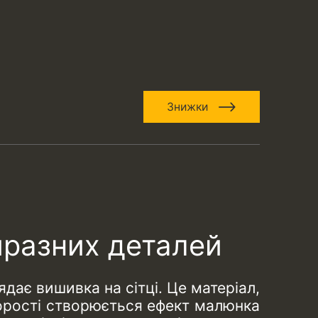
Знижки
иразних деталей
ядає вишивка на сітці. Це матеріал,
зорості створюється ефект малюнка