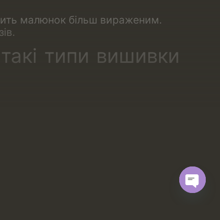
бить малюнок більш вираженим.
ів.
такі типи вишивки
: з напрямком малюнка в праву і в
ичних квіткових або геометричних
ій частині блузи та інше.
Open
chaty
вишивки. Використання вишивки на
Далі