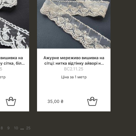
вишивка на
Ажурне мереживо вишивка на
у сітка, біла
сітці: нитка відтінку айворі на
інок), шир.4
25
сітці відтінку айворі, ширина 4
ВС2.11.25
см
етр
Ціна за 1 метр
Додати в
Додати в
35,00
₴
кошик
кошик
…
8
9
10
25