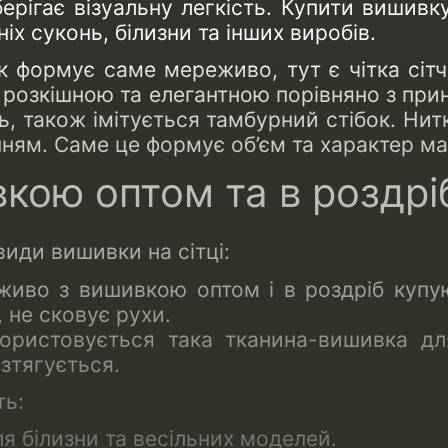
берігає візуальну легкість. Купити вишивк
іх суконь, білизни та інших виробів.
нок формує саме мереживо, тут є чітка сіт
 розкішною та елегантною порівняно з при
дь, також імітується тамбурний стібок. Н
ням. Саме це формує об’єм та характер м
ою оптом та в роздріб
види вишивки на сітці:
во з вишивкою оптом і в роздріб купуют
 не сковує рухи.
ристовується така тканина-вишивка для
зтягується.
ть:
я білизни та весільних моделей.