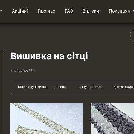
Акційні
Про нас
FAQ
Відгуки
Покупцям
Вишивка на сітці
Знайдено:
147
Впорядкувати за:
назвою
популярністю
датою надх