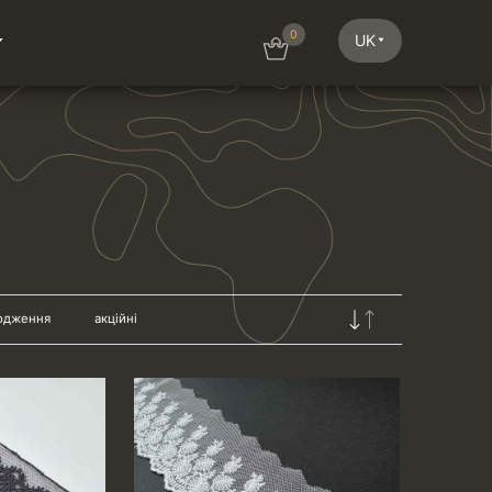
0
UK
одження
акційні