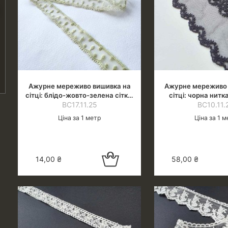
Ажурне мереживо вишивка на
Ажурне мереживо 
сітці: блідо-жовто-зелена сітка,
сітці: чорна нитк
жовто-зелена нитка, ширина 2
ВС17.11.25
сітці, шир.
ВС10.11.
см
Ціна за 1 метр
Ціна за 1 м
Додати в
14,00
₴
58,00
₴
кошик