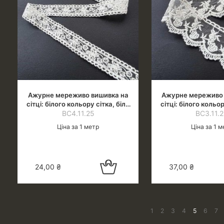
Ажурне мереживо вишивка на
Ажурне мереживо 
сітці: білого кольору сітка, біла
сітці: білого кольор
нитка (молочн. відтінок), шир.2
ВС4.11.25
нитка (молочн. відт
ВС3.11.
см
см
Ціна за 1 метр
Ціна за 1 м
Додати в
24,00
₴
37,00
₴
кошик
1
2
3
4
5
6
7