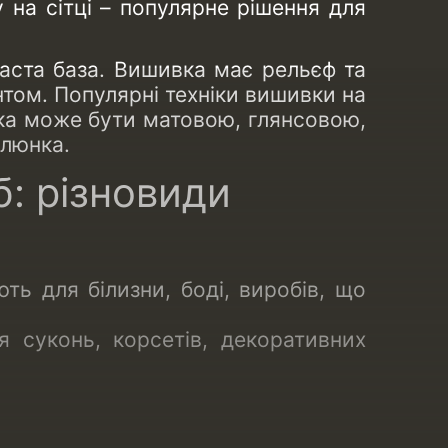
у на сітці – популярне рішення для
часта база. Вишивка має рельєф та
нтом. Популярні техніки вишивки на
итка може бути матовою, глянсовою,
алюнка.
: різновиди
ь для білизни, боді, виробів, що
 суконь, корсетів, декоративних