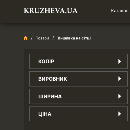
Каталог
Товари
Вишивка на сітці
КОЛІР
айворі
ВИРОБНИК
бежевий
білий
Китай
ШИРИНА
бірюзовий
Україна
блакитний
1.5 см
бордо
ЦІНА
1.8 см
бузковий
10 см
вишневий