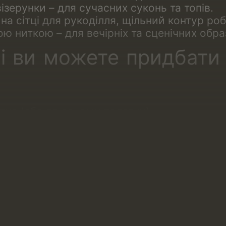
зерунки – для сучасних суконь та топів.
а сітці для рукоділля, щільний контур ро
 ниткою – для вечірніх та сценічних образ
і ви можете придбати 
на (або по всьому полотну).
йде по одній стороні полотна.
алюнком. Таке мереживо тчуть комплектом
еальне для створення відповідних симетр
й чашці бюстгальтера, трусиках, правій і лів
на сітці
ьтернатива рішенню купити тканину для 