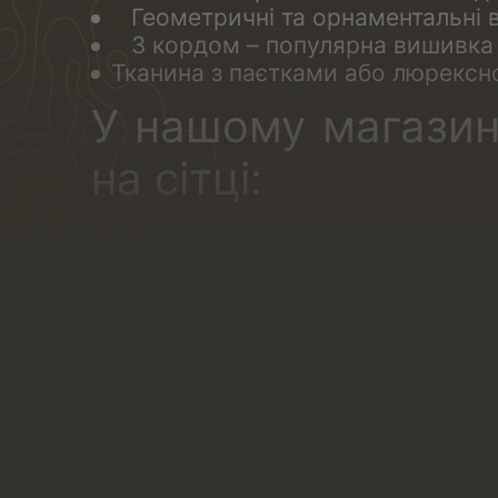
Геометричні та орнаментальні ві
З кордом – популярна вишивка н
Тканина з паєтками або люрексною
У нашому магазин
на сітці:
з малюнком по обидва боки полот
одностороннє. Вишитий малюнок 
одностороннє з “дзеркальним” м
ліву сторону. Таке полотно ід
малюнків на білизні: правій і ліві
Переваги вишивки 
Цей вид мережива – популярна ал