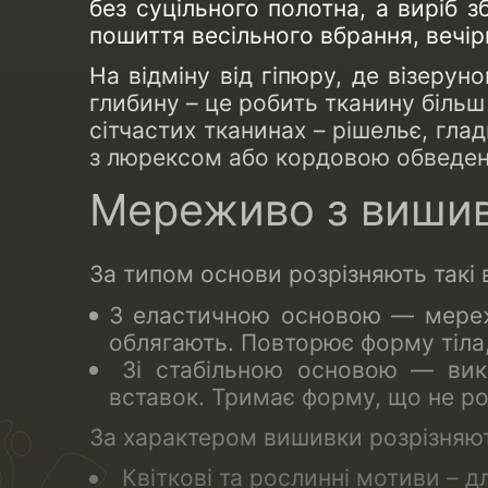
без суцільного полотна, а виріб з
пошиття весільного вбрання, вечірн
На відміну від гіпюру, де візеру
глибину – це робить тканину більш
сітчастих тканинах – рішельє, гла
з люрексом або кордовою обведен
Мереживо з вишивк
За типом основи розрізняють такі 
З еластичною основою — мережи
облягають. Повторює форму тіла,
Зі стабільною основою — вико
вставок. Тримає форму, що не ро
За характером вишивки розрізняю
Квіткові та рослинні мотиви – дл