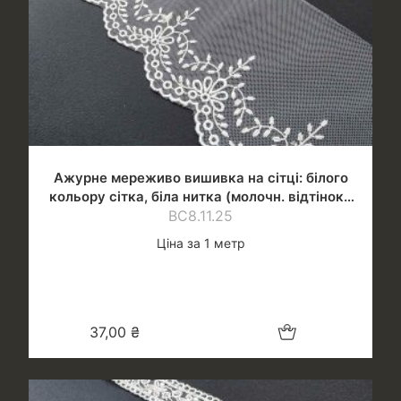
Ажурне мереживо вишивка на сітці: білого
кольору сітка, біла нитка (молочн. відтінок),
шир.10 см
ВС8.11.25
Ціна за 1 метр
Додати в кошик
37,00
₴