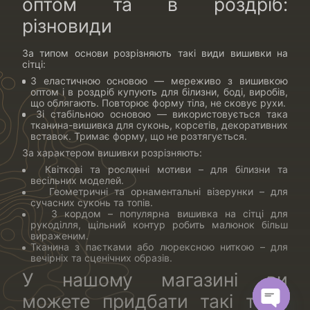
оптом та в роздріб:
різновиди
За типом основи розрізняють такі види вишивки на
сітці:
З еластичною основою — мереживо з вишивкою
оптом і в роздріб купують для білизни, боді, виробів,
що облягають. Повторює форму тіла, не сковує рухи.
Зі стабільною основою — використовується така
тканина-вишивка для суконь, корсетів, декоративних
вставок. Тримає форму, що не розтягується.
За характером вишивки розрізняють:
Квіткові та рослинні мотиви – для білизни та
весільних моделей.
Геометричні та орнаментальні візерунки – для
сучасних суконь та топів.
З кордом – популярна вишивка на сітці для
рукоділля, щільний контур робить малюнок більш
вираженим.
Тканина з паєтками або люрексною ниткою – для
вечірніх та сценічних образів.
У нашому магазині ви
можете придбати такі типи