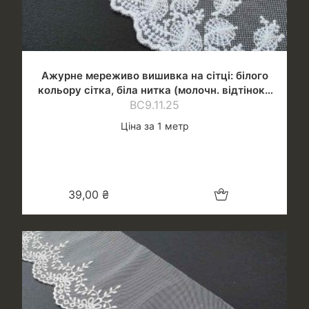
Ажурне мереживо вишивка на сітці: білого
кольору сітка, біла нитка (молочн. відтінок),
ВС9.11.25
шир.8 см
Ціна за 1 метр
Додати в кошик
39,00
₴