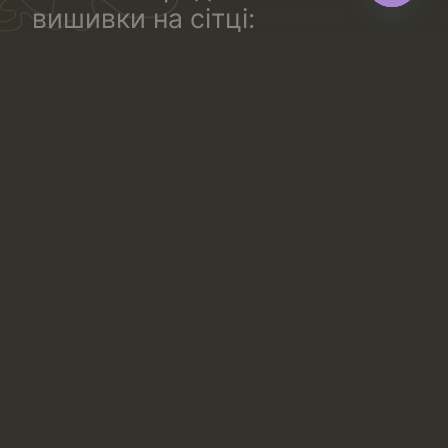
вишивки на сітці:
Open
chaty
з малюнком по обидва боки полотна (або по всьому
полотну).
одностороннє. Вишитий малюнок йде по одній
стороні полотна.
одностороннє з “дзеркальним” малюнком. Таке
мереживо тчуть комплектом: з напрямком малюнка
в праву і в ліву сторону. Таке полотно ідеальне для
створення відповідних симетричних квіткових або
геометричних малюнків на білизні: правій і лівій чашці
бюстгальтера, трусиках, правій і лівій частині блузи
та інше.
Переваги вишивки на сітці
Цей вид мережива – популярна альтернатива рішенню
купити тканину для вишивки. Використання вишивки
на сітці в одязі часто практикується завдяки таким
властивостям матеріалу:
Створює ефект другої шкіри, прозора основа
зливається з тілом або підкладкою.
Дозволяє додати складний візерунок без
обтяження виробу.
У варіантах на еластичній сітці повторює форму
фігури.