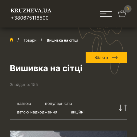
0
+380675116500
Товари
Вишивка на сітці
Фільтр
Вишивка на сітці
Знайдено:
155
назвою
популярністю
датою надходження
акційні