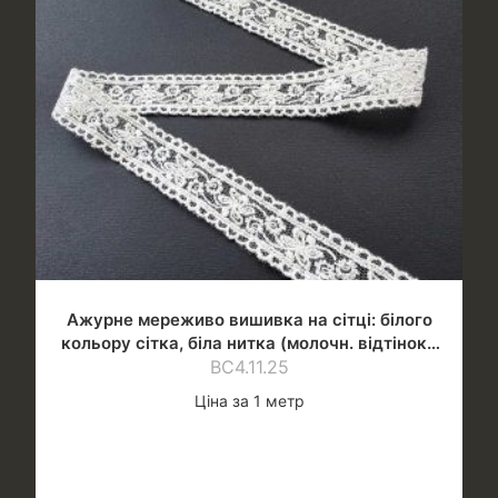
Ажурне мереживо вишивка на сітці: білого
кольору сітка, біла нитка (молочн. відтінок),
ВС4.11.25
шир.2 см
Ціна за 1 метр