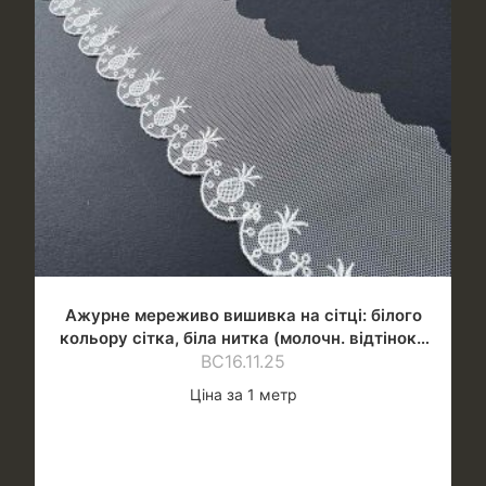
Ажурне мереживо вишивка на сітці: білого
кольору сітка, біла нитка (молочн. відтінок),
ВС16.11.25
шир.9 см
Ціна за 1 метр