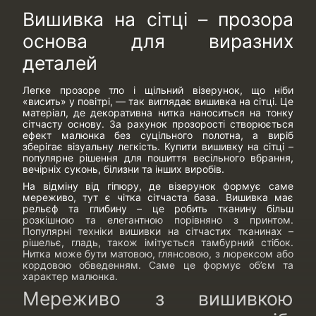
Вишивка на сітці – прозора
основа для виразних
деталей
Легке прозоре тло і щільний візерунок, що ніби
«висить» у повітрі, — так виглядає вишивка на сітці. Це
матеріал, де декоративна нитка наноситься на тонку
сітчасту основу. За рахунок прозорості створюється
ефект малюнка без суцільного полотна, а виріб
зберігає візуальну легкість. Купити вишивку на сітці –
популярне рішення для пошиття весільного вбрання,
вечірніх суконь, білизни та інших виробів.
На відміну від гіпюру, де візерунок формує саме
мереживо, тут є чітка сітчаста база. Вишивка має
рельєф та глибину – це робить тканину більш
розкішною та елегантною порівняно з принтом.
Популярні техніки вишивки на сітчастих тканинах –
рішельє, гладь, також імітується тамбурний стібок.
Нитка може бути матовою, глянсовою, з люрексом або
кордовою обведенням. Саме це формує об’єм та
характер малюнка.
Мереживо з вишивкою