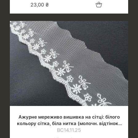
Додати в кошик
23,00
₴
Ажурне мереживо вишивка на сітці: білого
кольору сітка, біла нитка (молочн. відтінок),
шир.7,5 см
ВС14.11.25