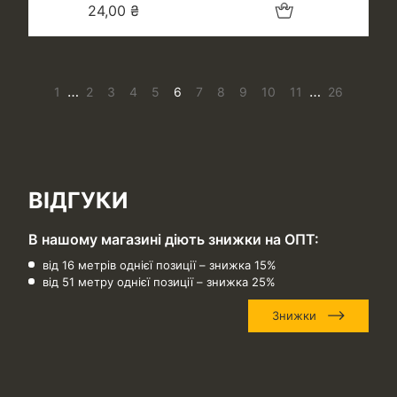
Додати в кошик
24,00
₴
…
…
1
2
3
4
5
6
7
8
9
10
11
26
ВІДГУКИ
В нашому магазині діють знижки на ОПТ:
від 16 метрів однієї позиції – знижка 15%
від 51 метру однієї позиції – знижка 25%
Знижки