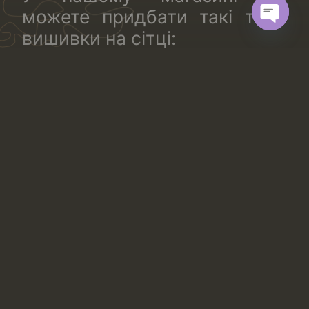
можете придбати такі типи
вишивки на сітці:
Open
chaty
з малюнком по обидва боки полотна (або по всьому
полотну).
одностороннє. Вишитий малюнок йде по одній
стороні полотна.
одностороннє з “дзеркальним” малюнком. Таке
мереживо тчуть комплектом: з напрямком малюнка
в праву і в ліву сторону. Таке полотно ідеальне для
створення відповідних симетричних квіткових або
геометричних малюнків на білизні: правій і лівій чашці
бюстгальтера, трусиках, правій і лівій частині блузи
та інше.
Переваги вишивки на сітці
Цей вид мережива – популярна альтернатива рішенню
купити тканину для вишивки. Використання вишивки
на сітці в одязі часто практикується завдяки таким
властивостям матеріалу:
Створює ефект другої шкіри, прозора основа
зливається з тілом або підкладкою.
Дозволяє додати складний візерунок без
обтяження виробу.