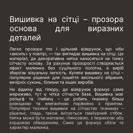
Вишивка на сітці – прозора
основа для виразних
деталей
Легке прозоре тло і щільний візерунок, що ніби
«висить» у повітрі, — так виглядає вишивка на сітці. Це
матеріал, де декоративна нитка наноситься на тонку
сітчасту основу. За рахунок прозорості створюється
ефект малюнка без суцільного полотна, а виріб
зберігає візуальну легкість. Купити вишивку на сітці –
популярне рішення для пошиття весільного вбрання,
вечірніх суконь, білизни та інших виробів.
На відміну від гіпюру, де візерунок формує саме
мереживо, тут є чітка сітчаста база. Вишивка має
рельєф та глибину – це робить тканину більш
розкішною та елегантною порівняно з принтом.
Популярні техніки вишивки на сітчастих тканинах –
рішельє, гладь, також імітується тамбурний стібок.
Нитка може бути матовою, глянсовою, з люрексом або
кордовою обведенням. Саме це формує об’єм та
характер малюнка.