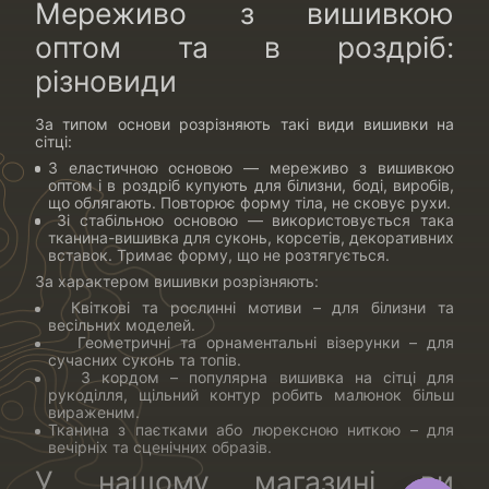
Мереживо з вишивкою
оптом та в роздріб:
різновиди
За типом основи розрізняють такі види вишивки на
сітці:
З еластичною основою — мереживо з вишивкою
оптом і в роздріб купують для білизни, боді, виробів,
що облягають. Повторює форму тіла, не сковує рухи.
Зі стабільною основою — використовується така
тканина-вишивка для суконь, корсетів, декоративних
вставок. Тримає форму, що не розтягується.
За характером вишивки розрізняють:
Квіткові та рослинні мотиви – для білизни та
весільних моделей.
Геометричні та орнаментальні візерунки – для
сучасних суконь та топів.
З кордом – популярна вишивка на сітці для
рукоділля, щільний контур робить малюнок більш
вираженим.
Тканина з паєтками або люрексною ниткою – для
вечірніх та сценічних образів.
У нашому магазині ви