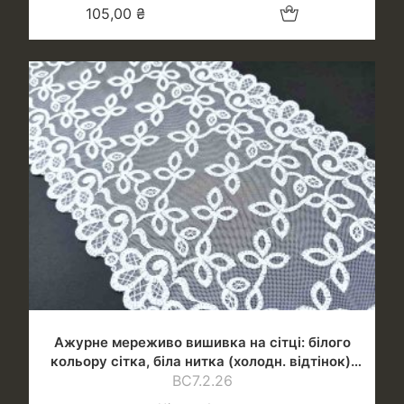
Додати в кошик
105,00
₴
Ажурне мереживо вишивка на сітці: білого
кольору сітка, біла нитка (холодн. відтінок),
шир.21 см
ВС7.2.26