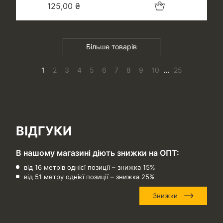
Додати в кошик
125,00
₴
Більше товарів
…
1
2
3
4
5
6
7
8
9
10
25
ВІДГУКИ
В нашому магазині діють знижки на ОПТ:
від 16 метрів однієї позиції – знижка 15%
від 51 метру однієї позиції – знижка 25%
Знижки