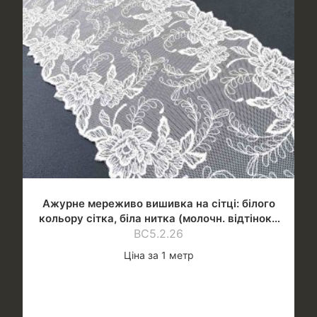
Ажурне мереживо вишивка на сітці: білого
кольору сітка, біла нитка (молочн. відтінок),
шир.18 см
ВС5.2.26
Ціна за 1 метр