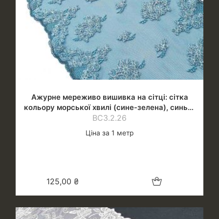
Ажурне мереживо вишивка на сітці: сітка
кольору морської хвилі (сине-зелена), синьо-
зелена нитка
ВС3.2.26
Ціна за 1 метр
Додати в кошик
125,00
₴