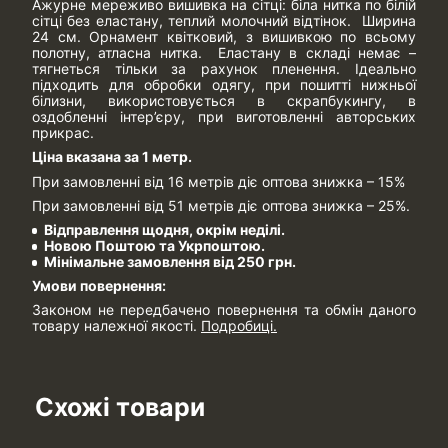
Ажурне мереживо вишивка на сітці: біла нитка по білій
сітці без еластану, теплий молочний відтінок. Ширина
24 см. Орнамент квітковий, з вишивкою по всьому
полотну, атласна нитка. Еластану в складі немає –
тягнеться тільки за рахунок пленення. Ідеально
підходить для обробки одягу, при пошитті нижньої
білизни, використовується в скрапбукингу, в
оздобленні інтер’єру, при виготовленні авторських
прикрас.
Ціна вказана за 1 метр.
При замовленні від 16 метрів діє оптова знижка – 15%
При замовленні від 51 метрів діє оптова знижка – 25%.
Відправлення щодня, окрім неділі.
Новою Поштою та Укрпоштою.
Мінімальне замовлення від 250 грн.
Умови повернення:
Законом не передбачено повернення та обмін даного
товару належної якості.
Подробиці.
Схожі товари