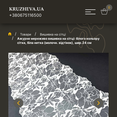
0
+380675116500
Товари
Вишивка на сітці
Ажурне мереживо вишивка на сітці: білого кольору
сітка, біла нитка (молочн. відтінок), шир.24 см
Previous
Next