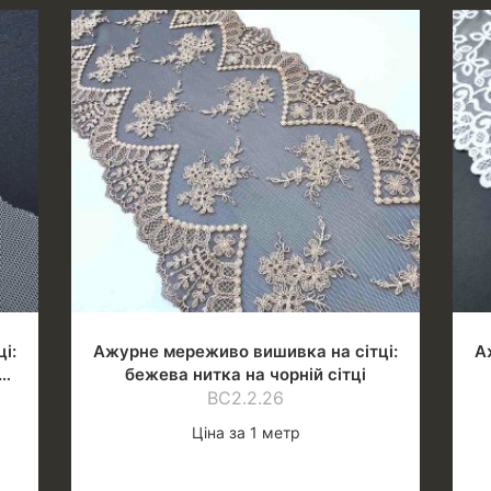
і:
Ажурне мереживо вишивка на сітці:
А
бежева нитка на чорній сітці
ВС2.2.26
Ціна за 1 метр