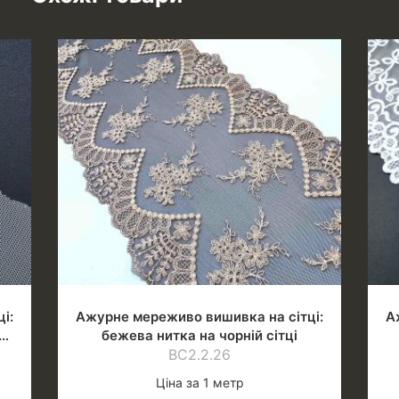
і:
Ажурне мереживо вишивка на сітці:
А
бежева нитка на чорній сітці
ВС2.2.26
Ціна за 1 метр