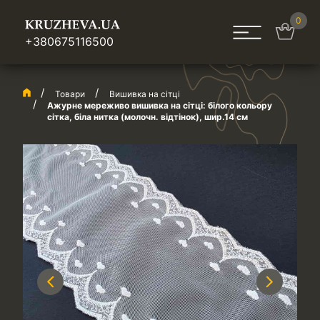
0
+380675116500
Товари
Вишивка на сітці
Ажурне мереживо вишивка на сітці: білого кольору
сітка, біла нитка (молочн. відтінок), шир.14 см
Previous
Next