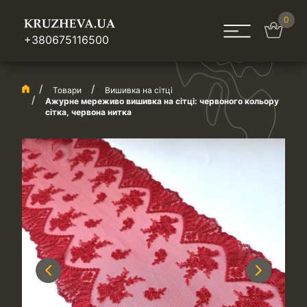
0
+380675116500
Товари
Вишивка на сітці
Ажурне мереживо вишивка на сітці: червоного кольору
сітка, червона нитка
Previous
Next