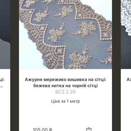
і:
Ажурне мереживо вишивка на сітці:
А
бежева нитка на чорній сітці
ВС2.2.26
Ціна за 1 метр
шик
Додати в кошик
105,00
₴