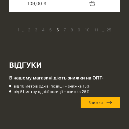
Додати в кошик
109,00
₴
…
…
1
2
3
4
5
6
7
8
9
10
11
25
ВІДГУКИ
В нашому магазині діють знижки на ОПТ:
від 16 метрів однієї позиції – знижка 15%
від 51 метру однієї позиції – знижка 25%
Знижки