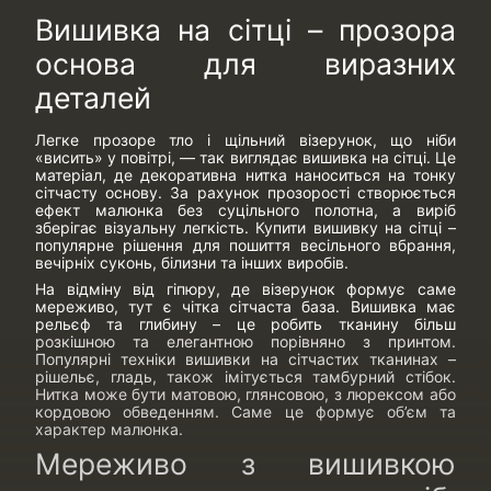
Вишивка на сітці – прозора
основа для виразних
деталей
Легке прозоре тло і щільний візерунок, що ніби
«висить» у повітрі, — так виглядає вишивка на сітці. Це
матеріал, де декоративна нитка наноситься на тонку
сітчасту основу. За рахунок прозорості створюється
ефект малюнка без суцільного полотна, а виріб
зберігає візуальну легкість. Купити вишивку на сітці –
популярне рішення для пошиття весільного вбрання,
вечірніх суконь, білизни та інших виробів.
На відміну від гіпюру, де візерунок формує саме
мереживо, тут є чітка сітчаста база. Вишивка має
рельєф та глибину – це робить тканину більш
розкішною та елегантною порівняно з принтом.
Популярні техніки вишивки на сітчастих тканинах –
рішельє, гладь, також імітується тамбурний стібок.
Нитка може бути матовою, глянсовою, з люрексом або
кордовою обведенням. Саме це формує об’єм та
характер малюнка.
Мереживо з вишивкою