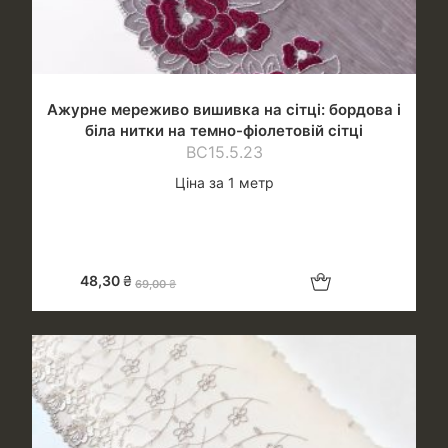
Ажурне мереживо вишивка на сітці: бордова і
біла нитки на темно-фіолетовій сітці
ВС15.5.23
Ціна за 1 метр
Додати в кошик
48,30
₴
69,00
₴