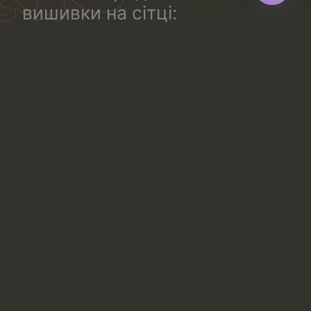
вишивки на сітці:
Open
chaty
з малюнком по обидва боки полотна (або по всьому
полотну).
одностороннє. Вишитий малюнок йде по одній
стороні полотна.
одностороннє з “дзеркальним” малюнком. Таке
мереживо тчуть комплектом: з напрямком малюнка
в праву і в ліву сторону. Таке полотно ідеальне для
створення відповідних симетричних квіткових або
геометричних малюнків на білизні: правій і лівій чашці
бюстгальтера, трусиках, правій і лівій частині блузи
та інше.
Переваги вишивки на сітці
Цей вид мережива – популярна альтернатива рішенню
купити тканину для вишивки. Використання вишивки
на сітці в одязі часто практикується завдяки таким
властивостям матеріалу:
Створює ефект другої шкіри, прозора основа
зливається з тілом або підкладкою.
Дозволяє додати складний візерунок без
обтяження виробу.
У варіантах на еластичній сітці повторює форму
фігури.