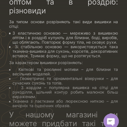
оптом та в роздріб:
різновиди
За типом основи розрізняють такі види вишивки на
сітці:
З еластичною основою — мереживо з вишивкою
оптом і в роздріб купують для білизни, боді, виробів,
що облягають. Повторює форму тіла, не сковує рухи.
Зі стабільною основою — використовується така
тканина-вишивка для суконь, корсетів, декоративних
вставок. Тримає форму, що не розтягується.
За характером вишивки розрізняють:
Квіткові та рослинні мотиви – для білизни та
весільних моделей.
Геометричні та орнаментальні візерунки – для
сучасних суконь та топів.
З кордом – популярна вишивка на сітці для
рукоділля, щільний контур робить малюнок більш
вираженим.
Тканина з паєтками або люрексною ниткою – для
вечірніх та сценічних образів.
У нашому магазині ви
можете придбати такі типи