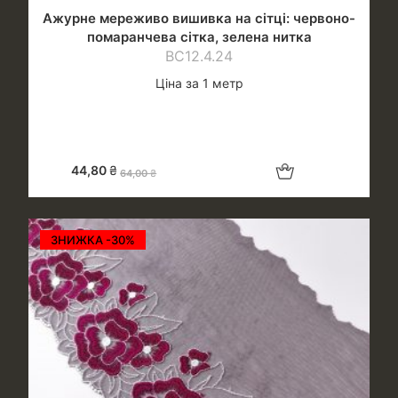
Ажурне мереживо вишивка на сітці: червоно-
помаранчева сітка, зелена нитка
ВС12.4.24
Ціна за 1 метр
Додати в кошик
44,80
₴
64,00
₴
ЗНИЖКА -30%