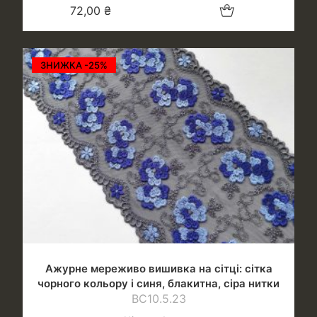
Додати в кошик
72,00
₴
ЗНИЖКА -25%
Ажурне мереживо вишивка на сітці: сітка
чорного кольору і синя, блакитна, сіра нитки
ВС10.5.23