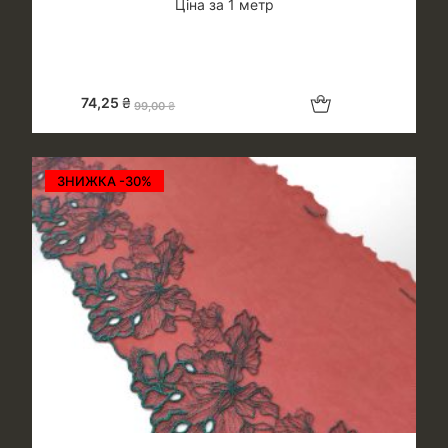
Ціна за 1 метр
Додати в кошик
74,25
₴
99,00
₴
ЗНИЖКА -30%