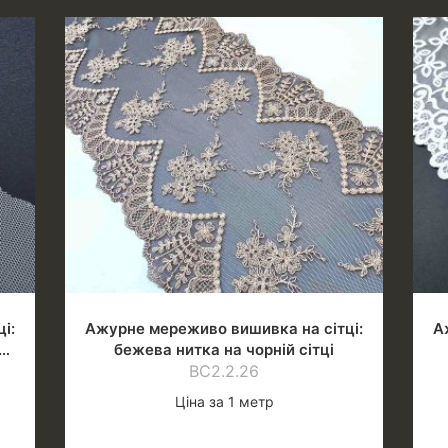
і:
Ажурне мереживо вишивка на сітці:
А
бежева нитка на чорній сітці
ВС2.2.26
Ціна за 1 метр