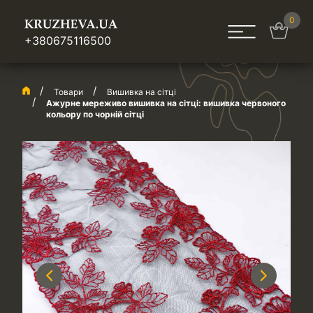
0
+380675116500
Товари
Вишивка на сітці
Ажурне мереживо вишивка на сітці: вишивка червоного
кольору по чорній сітці
Previous
Next