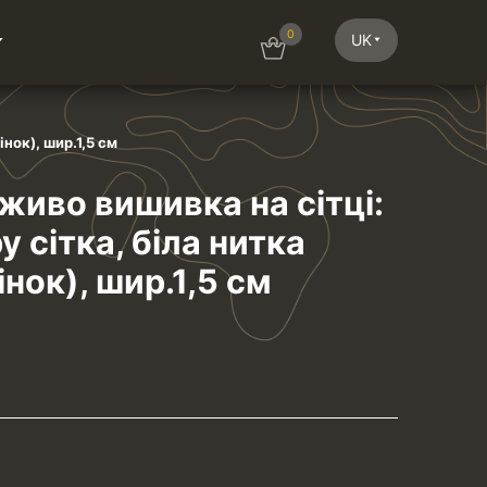
0
UK
нок), шир.1,5 см
иво вишивка на сітці:
у сітка, біла нитка
інок), шир.1,5 см