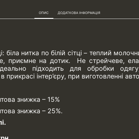
ОПИС
ДОДАТКОВА ІНФОРМАЦІЯ
 біла нитка по білій сітці – теплий молочн
ке, приємне на дотик. Не стрейчеве, ела
деально підходить для обробки одягу
в прикрасі інтер’єру, при виготовленні авт
птова знижка – 15%
птова знижка – 25%.
і.
рн.