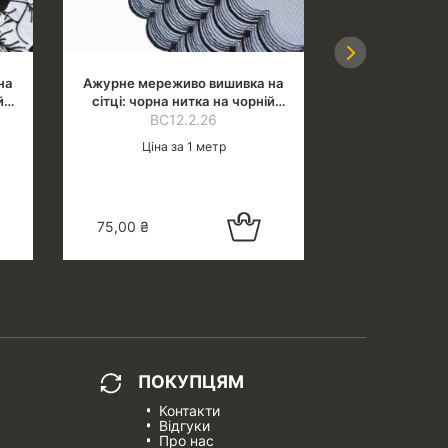
Next
на
Ажурне мереживо вишивка на
Ажурне мереж
й
сітці: чорна нитка на чорній
сітці: сітка 
сітці, шир.25 см
ВС12.2.26
хвилі (сине-
ВС3
зелен
Ціна за 1 метр
Ціна 
в
Додати в
75,00
₴
125,00
₴
кошик
ПОКУПЦЯМ
Контакти
Відгуки
Про нас