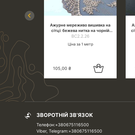
Previous
во вишивка на
Ажурне мереживо вишивка на
А
ьору сітка, біла
сітці: бежева нитка на чорній
сі
ідтінок), шир.5
11.25
ВС2.2.26
сітці
ни
м
 1 метр
Ціна за 1 метр
Додати в
Додати в
105,00
₴
кошик
кошик
ЗВОРОТНІЙ ЗВ’ЯЗОК
Телефон:+380675116500
Viber, Telegram:+380675116500