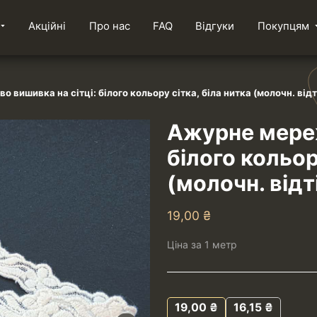
Акційні
Про нас
FAQ
Відгуки
Покупцям
вишивка на сітці: білого кольору сітка, біла нитка (молочн. відті
Ажурне мереж
білого кольор
(молочн. відт
19,00
₴
Ціна за 1 метр
19,00
₴
16,15
₴