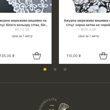
журне мереживо вишивка на
Ажурне мереживо вишивка 
тці: білого кольору сітка, біла
сітці: чорна нитка на чорні
тка (холодн. відтінок), шир.21
ВС7.2.26
сітці, шир.26 см
ВС8.2.26
см
Ціна за 1 метр
Ціна за 1 метр
Додати в
Додати 
135,00
₴
110,00
₴
кошик
кошик
1
2
3