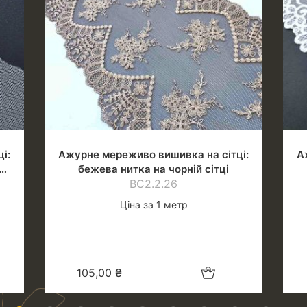
і:
Ажурне мереживо вишивка на сітці:
А
бежева нитка на чорній сітці
ВС2.2.26
Ціна за 1 метр
шик
Додати в кошик
105,00
₴