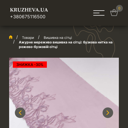
0
+380675116500
Товари
Вишивка на сітці
Ажурне мереживо вишивка на сітці: бузкова нитка на
рожево-бузковій сітці
ЗНИЖКА -30%
Previous
Next