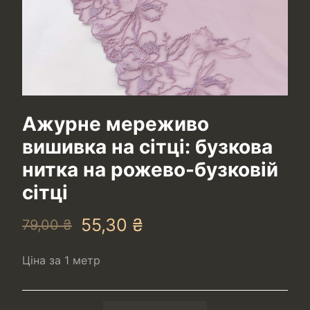
Ажурне мереживо
вишивка на сітці: бузкова
нитка на рожево-бузковій
сітці
55,30
₴
79,00
₴
Ціна за 1 метр