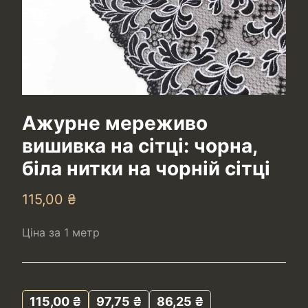
Ажурне мереживо
вишивка на сітці: чорна,
біла нитки на чорній сітці
115,00
₴
Ціна за 1 метр
115,00
₴
97,75
₴
86,25
₴