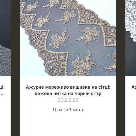
і:
Ажурне мереживо вишивка на сітці:
А
бежева нитка на чорній сітці
ВС2.2.26
Ціна за 1 метр