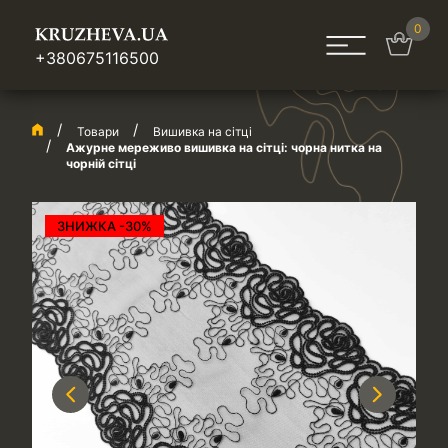
0
+380675116500
Товари
Вишивка на сітці
Ажурне мереживо вишивка на сітці: чорна нитка на
чорній сітці
ЗНИЖКА -30%
Previous
Next