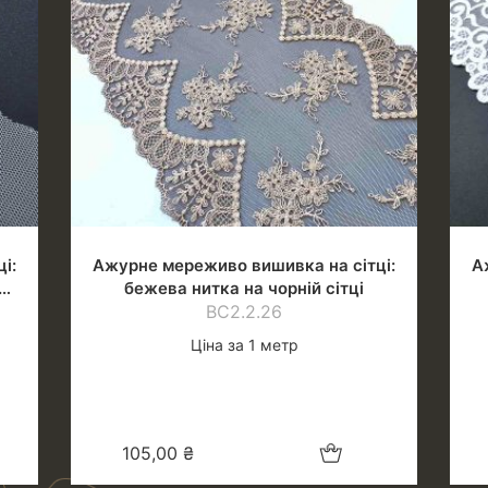
і:
Ажурне мереживо вишивка на сітці:
А
бежева нитка на чорній сітці
ВС2.2.26
Ціна за 1 метр
шик
Додати в кошик
105,00
₴