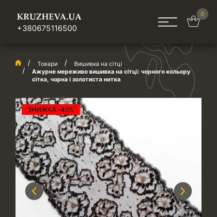
0
+380675116500
Товари
Вишивка на сітці
Ажурне мереживо вишивка на сітці: чорного кольору
сітка, чорна і золотиста нитка
ЗНИЖКА -40%
Previous
Next