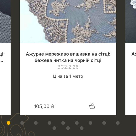
і:
Ажурне мереживо вишивка на сітці:
А
бежева нитка на чорній сітці
ВС2.2.26
Ціна за 1 метр
шик
Додати в кошик
105,00
₴
1
2
3
4
5
6
7
8
9
10
11
12