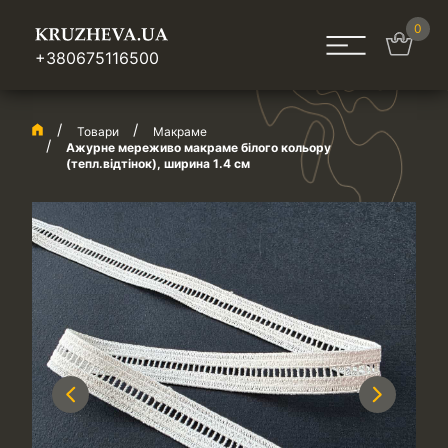
0
+380675116500
Товари
Макраме
Ажурне мереживо макраме білого кольору
(тепл.відтінок), ширина 1.4 см
Previous
Next