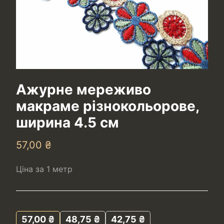
Ажурне мереживо
макраме різнокольорове,
ширина 4.5 см
57,00
₴
Ціна за 1 метр
57,00
₴
48,75
₴
42,75
₴