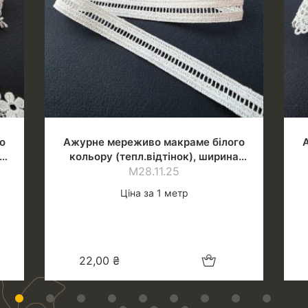
о
Ажурне мереживо макраме білого
кольору (тепл.відтінок), ширина
М28.11.25
1.4 см
Ціна за 1 метр
шик
Додати в кошик
22,00
₴
1
2
3
4
5
6
7
8
9