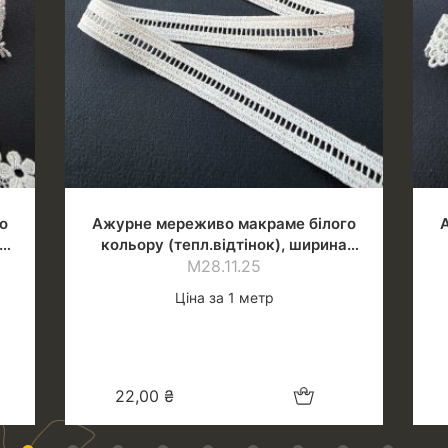
о
Ажурне мереживо макраме білого
кольору (тепл.відтінок), ширина
М28.11.25
1.4 см
Ціна за 1 метр
шик
Додати в кошик
22,00
₴