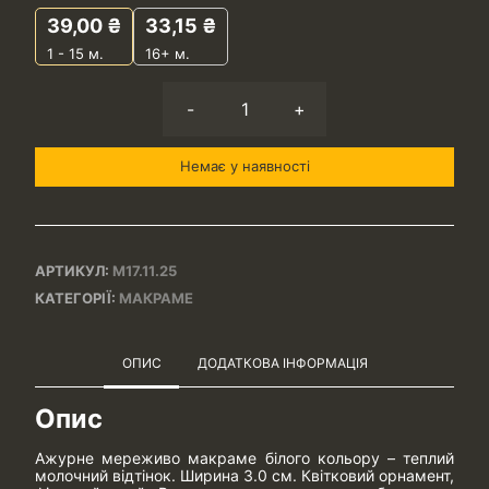
39,00
₴
33,15
₴
1 - 15
м.
16+ м.
-
+
Немає у наявності
АРТИКУЛ:
М17.11.25
КАТЕГОРІЇ:
МАКРАМЕ
ОПИС
ДОДАТКОВА ІНФОРМАЦІЯ
Опис
Ажурне мереживо макраме білого кольору – теплий
молочний відтінок. Ширина 3.0 см. Квітковий орнамент,