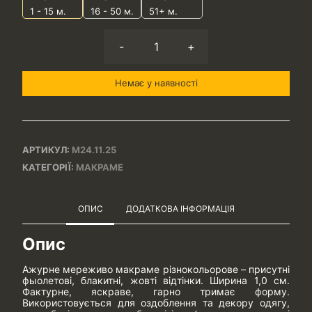
1 - 15
м.
16 - 50 м.
51+ м.
-
+
Немає у наявності
АРТИКУЛ:
М24.11.25
КАТЕГОРІЇ:
МАКРАМЕ
ОПИС
ДОДАТКОВА ІНФОРМАЦІЯ
Опис
Ажурне мереживо макраме різнокольорове – присутні
фыолетові, блакитні, жовті відтінки. Ширина 1,0 см.
Фактурне, яскраве, гарно тримає форму.
Використовується для оздоблення та декору одягу,