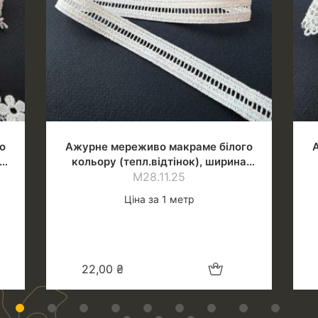
о
Ажурне мереживо макраме білого
кольору (тепл.відтінок), ширина
М28.11.25
1.4 см
Ціна за 1 метр
шик
Додати в кошик
22,00
₴
1
2
3
4
5
6
7
8
9