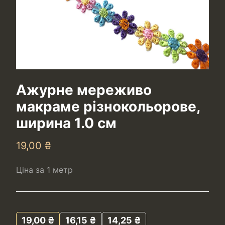
Ажурне мереживо
макраме різнокольорове,
ширина 1.0 см
19,00
₴
Ціна за 1 метр
19,00
₴
16,15
₴
14,25
₴