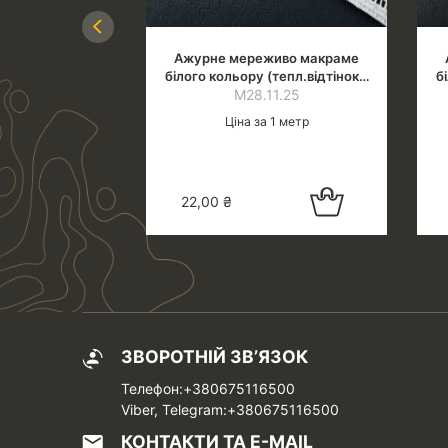
Previous
иво макраме
Ажурне мереживо макраме
тепл.відтінок),
білого кольору (тепл.відтінок),
б
3.0 см
1.25
ширина 1.4 см
М28.11.25
 1 метр
Ціна за 1 метр
Додати в
Додати в
22,00
₴
кошик
кошик
ЗВОРОТНІЙ ЗВ’ЯЗОК
Телефон:+380675116500
Viber, Telegram:+380675116500
КОНТАКТИ ТА Е-MAIL