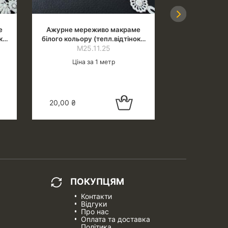
Next
е
Ажурне мереживо макраме
Ажурне мер
к),
білого кольору (тепл.відтінок),
різнокольоров
ширина 1.4 см
М25.11.25
М24
Ціна за 1 метр
Ціна 
в
Додати в
20,00
₴
19,00
₴
кошик
ПОКУПЦЯМ
Контакти
Відгуки
Про нас
Оплата та доставка
Політика