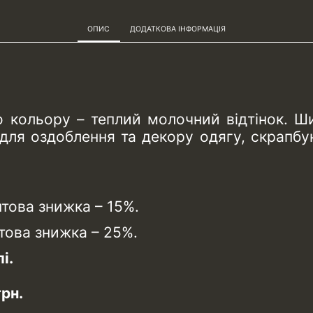
ОПИС
ДОДАТКОВА ІНФОРМАЦІЯ
кольору – теплий молочний відтінок. Ши
ля оздоблення та декору одягу, скрапбукі
птова знижка – 15%.
птова знижка – 25%.
і.
рн.