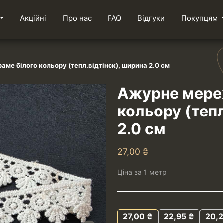
Акційні
Про нас
FAQ
Відгуки
Покупцям
е білого кольору (тепл.відтінок), ширина 2.0 см
Ажурне мере
кольору (тепл
2.0 см
27,00
₴
Ціна за 1 метр
27,00
₴
22,95
₴
20,