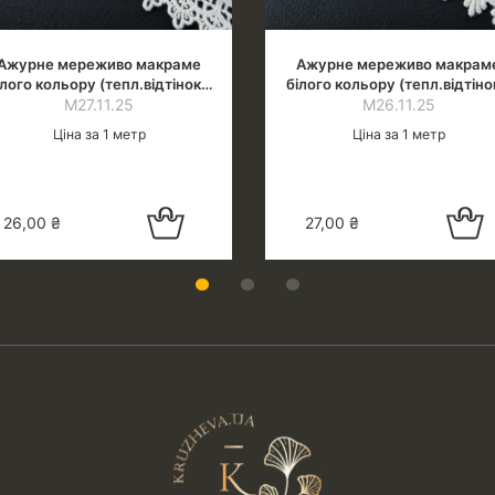
Ажурне мереживо макраме
Ажурне мереживо макрам
ілого кольору (тепл.відтінок),
білого кольору (тепл.відтіно
ширина 2.0 см
М27.11.25
ширина 2.0 см
М26.11.25
Ціна за 1 метр
Ціна за 1 метр
Додати в
Додати 
26,00
₴
27,00
₴
кошик
кошик
1
2
3