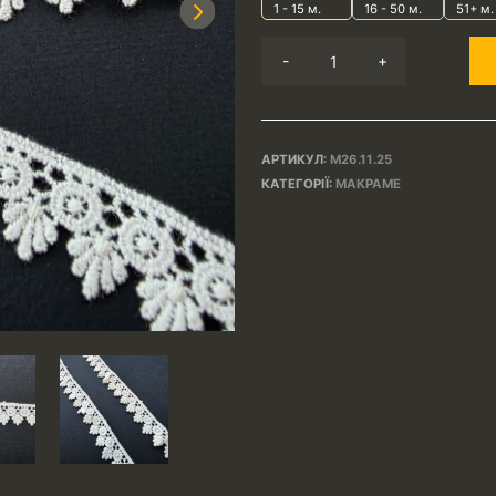
1 - 15
м.
16 - 50 м.
51+ м.
Next
-
+
АРТИКУЛ:
М26.11.25
КАТЕГОРІЇ:
МАКРАМЕ