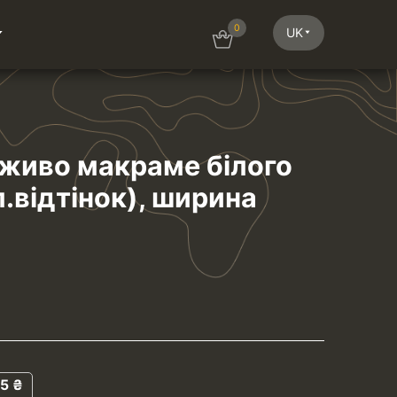
0
UK
живо макраме білого
.відтінок), ширина
25
₴