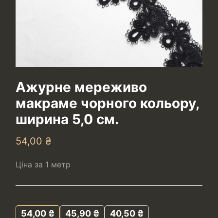
Ажурне мереживо
макраме чорного кольору,
ширина 5,0 см.
54,00
₴
Ціна за 1 метр
54,00
₴
45,90
₴
40,50
₴