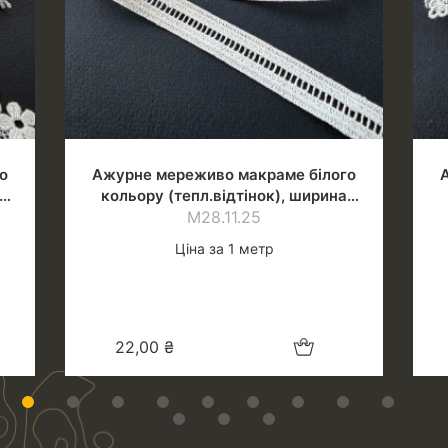
о
Ажурне мереживо макраме білого
кольору (тепл.відтінок), ширина
М28.11.25
1.4 см
Ціна за 1 метр
шик
Додати в кошик
22,00
₴
1
2
3
4
5
6
7
8
9
10
11
12